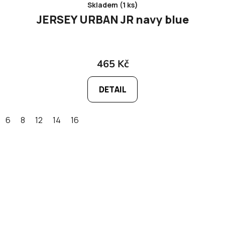
Skladem (1 ks)
JERSEY URBAN JR navy blue
465 Kč
DETAIL
6
8
12
14
16