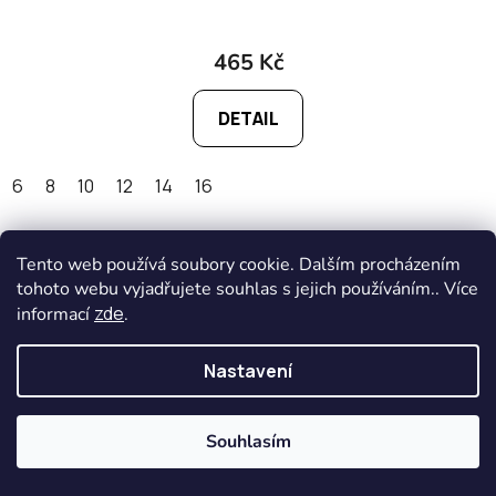
465 Kč
DETAIL
6
8
10
12
14
16
Tento web používá soubory cookie. Dalším procházením
tohoto webu vyjadřujete souhlas s jejich používáním.. Více
zde
informací
.
Nastavení
Souhlasím