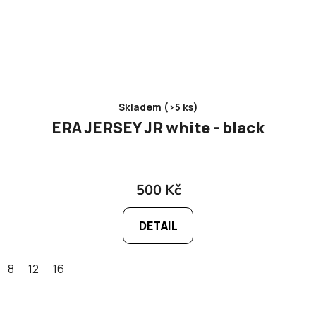
Skladem (>5 ks)
ERA JERSEY JR white - black
500 Kč
DETAIL
8
12
16