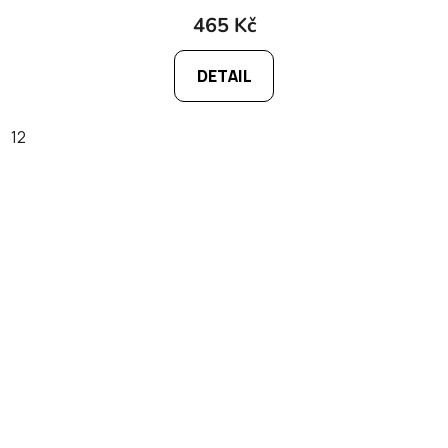
465 Kč
DETAIL
12