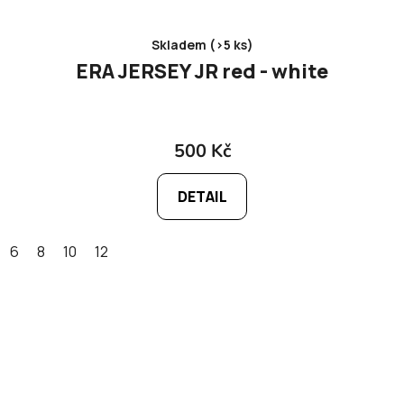
Skladem (>5 ks)
ERA JERSEY JR red - white
500 Kč
DETAIL
6
8
10
12