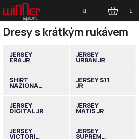
Přejít
Hledat
na
obsah
NÁKUPNÍ
Dresy s krátkým rukávem
KOŠÍK
JERSEY
JERSEY
ERA JR
URBAN JR
SHIRT
JERSEY S11
NAZIONALE
JR
JR
JERSEY
JERSEY
DIGITAL JR
MATIS JR
JERSEY
JERSEY
VICTORIA
SUPREMO