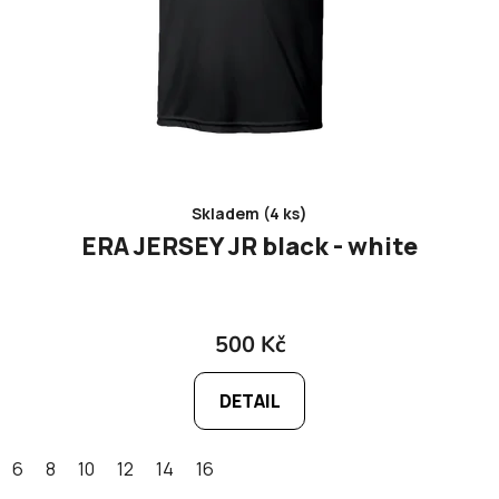
k
t
ů
Skladem (4 ks)
ERA JERSEY JR black - white
500 Kč
DETAIL
6
8
10
12
14
16