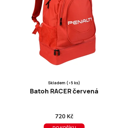
o
d
u
k
t
ů
Skladem (>5 ks)
Batoh RACER červená
720 Kč
DO KOŠÍKU