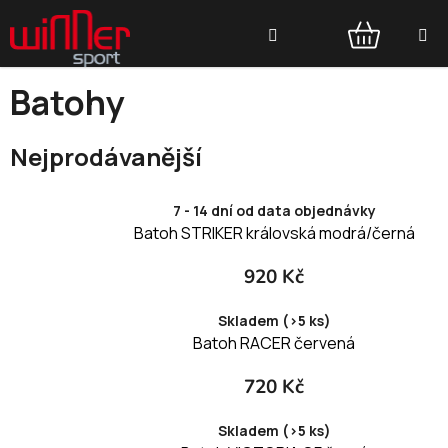
Přejít
Hledat
na
obsah
NÁKUPNÍ
Batohy
KOŠÍK
Nejprodávanější
7 - 14 dní od data objednávky
Batoh STRIKER královská modrá/černá
920 Kč
Skladem (>5 ks)
Batoh RACER červená
720 Kč
Skladem (>5 ks)