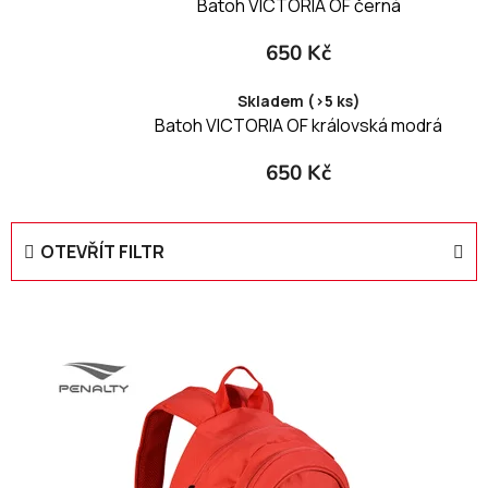
Batoh VICTORIA OF černá
650 Kč
Skladem (>5 ks)
Batoh VICTORIA OF královská modrá
650 Kč
OTEVŘÍT FILTR
V
ý
p
i
s
p
r