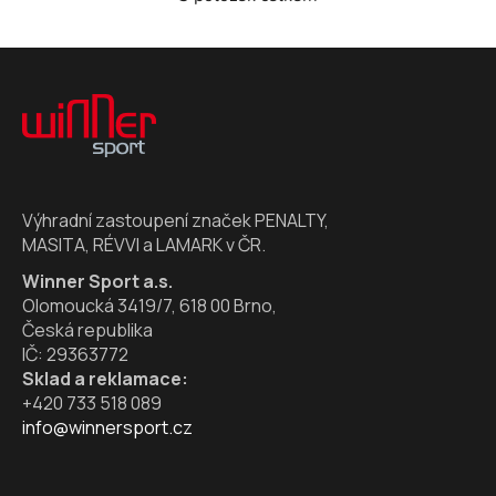
O
v
l
Z
á
á
d
p
a
a
c
t
í
í
p
Výhradní zastoupení značek PENALTY,
r
MASITA, RÉVVI a LAMARK v ČR.
v
k
Winner Sport a.s.
y
Olomoucká 3419/7, 618 00 Brno,
v
Česká republika
ý
IČ: 29363772
p
Sklad a reklamace:
i
+420 733 518 089
s
info@winnersport.cz
u