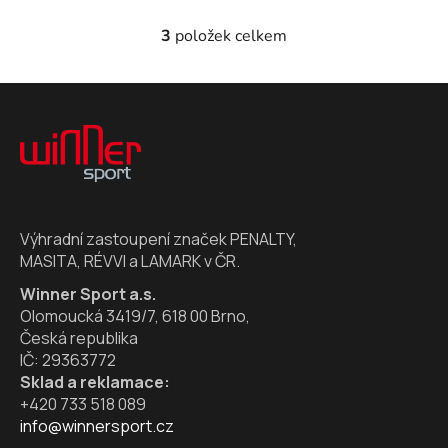
3
položek celkem
O
v
l
Z
á
á
d
p
a
a
c
t
í
í
p
Výhradní zastoupení značek PENALTY,
r
MASITA, RÉVVI a LAMARK v ČR.
v
k
Winner Sport a.s.
y
Olomoucká 3419/7, 618 00 Brno,
v
Česká republika
ý
IČ: 29363772
p
Sklad a reklamace:
i
+420 733 518 089
s
info@winnersport.cz
u