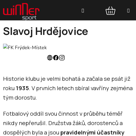
Přejít
Hledat
na
obsah
NÁKUPNÍ
Slavoj Hrdějovice
KOŠÍK
Historie klubu je velmi bohatá a začala se psát již
roku
1935
. V prvních letech sbíral vavříny zejména
tým dorostu.
Fotbalový oddíl svou činnost v průběhu téměř
nikdy nepřerušil. Družstva žáků, dorostenců a
dospělých byla a jsou
pravidelnými účastníky