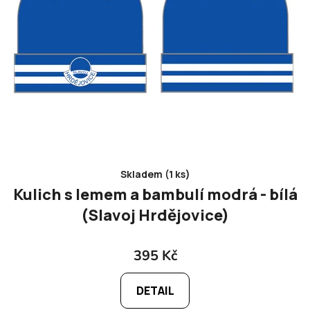
d
u
k
t
ů
Skladem (1 ks)
Kulich s lemem a bambulí modrá - bílá
(Slavoj Hrdějovice)
395 Kč
DETAIL