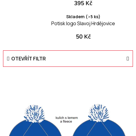
395 Kč
Skladem (>5 ks)
Potisk logo Slavoj Hrdějovice
50 Kč
OTEVŘÍT FILTR
V
ý
p
i
s
p
r
o