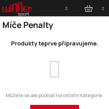
Přejít
Hledat
na
obsah
NÁKUPNÍ
Míče Penalty
KOŠÍK
Produkty teprve připravujeme.
Můžete se ale podívat na ostatní kategorie.