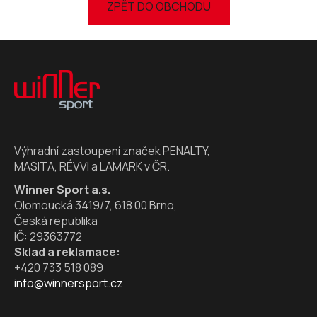
ZPĚT DO OBCHODU
Z
á
p
a
t
í
Výhradní zastoupení značek PENALTY,
MASITA, RÉVVI a LAMARK v ČR.
Winner Sport a.s.
Olomoucká 3419/7, 618 00 Brno,
Česká republika
IČ: 29363772
Sklad a reklamace:
+420 733 518 089
info@winnersport.cz