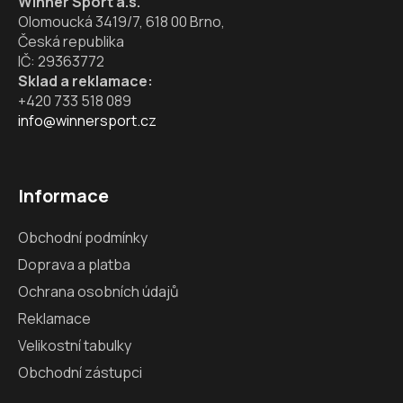
Winner Sport a.s.
y
Olomoucká 3419/7, 618 00 Brno,
v
Česká republika
ý
IČ: 29363772
p
Sklad a reklamace:
i
+420 733 518 089
s
info@winnersport.cz
u
Informace
Obchodní podmínky
Doprava a platba
Ochrana osobních údajů
Reklamace
Velikostní tabulky
Obchodní zástupci