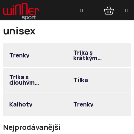
Přejít
Hledat
na
obsah
NÁKUPNÍ
unisex
KOŠÍK
Trika s
Trenky
krátkým
rukávem
Trika s
Tílka
dlouhým
rukávem
Kalhoty
Trenky
Nejprodávanější