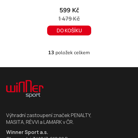
599 Kč
1 479 Kč
DO KOŠÍKU
13
položek celkem
O
v
l
Z
á
á
d
p
a
a
c
t
í
í
p
Výhradní zastoupení značek PENALTY,
r
MASITA, RÉVVI a LAMARK v ČR.
v
k
Winner Sport a.s.
y