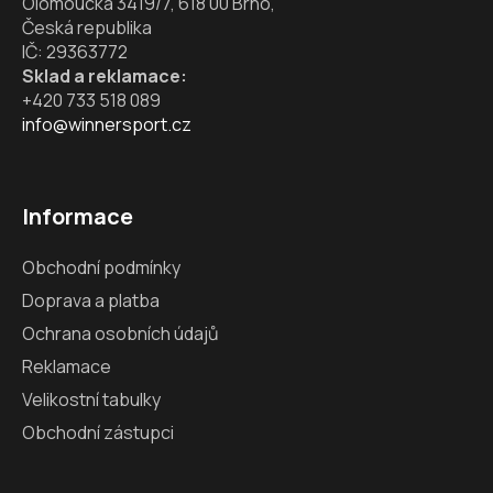
Olomoucká 3419/7, 618 00 Brno,
v
Česká republika
ý
IČ: 29363772
p
Sklad a reklamace:
i
+420 733 518 089
s
info@winnersport.cz
u
Informace
Obchodní podmínky
Doprava a platba
Ochrana osobních údajů
Reklamace
Velikostní tabulky
Obchodní zástupci