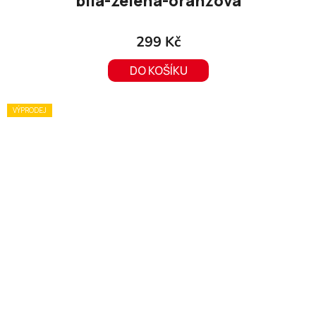
bílá-zelená-oranžová
299 Kč
DO KOŠÍKU
VÝPRODEJ