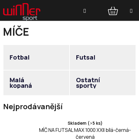
Přejít
Hledat
na
obsah
NÁKUPNÍ
MÍČE
KOŠÍK
Fotbal
Futsal
Malá
Ostatní
kopaná
sporty
Nejprodávanější
Skladem (>5 ks)
MÍČ NA FUTSAL MAX 1000 XXII bílá-černá-
červená