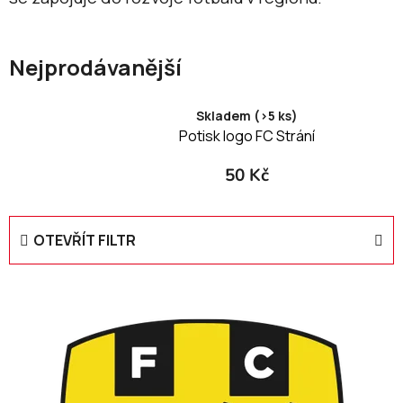
Nejprodávanější
Skladem (>5 ks)
Potisk logo FC Strání
50 Kč
OTEVŘÍT FILTR
V
ý
p
i
s