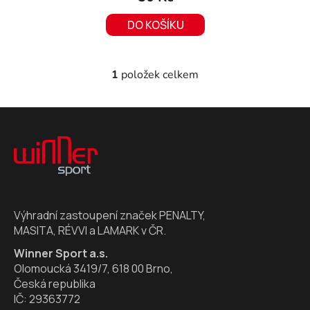
DO KOŠÍKU
1
položek celkem
O
v
l
Z
á
á
d
p
a
a
c
t
í
í
p
Výhradní zastoupení značek PENALTY,
r
MASITA, RÉVVI a LAMARK v ČR.
v
k
Winner Sport a.s.
y
Olomoucká 3419/7, 618 00 Brno,
v
Česká republika
ý
IČ: 29363772
p