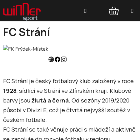
Přejít
Hledat
na
obsah
NÁKUPNÍ
FC Strání
KOŠÍK
FC Strání je český fotbalový klub založený v roce
1928
, sídlící ve Strání ve Zlínském kraji.
Klubové
barvy jsou
žlutá a černá
.
Od sezóny 2019/2020
působí v Divizi E, což je čtvrtá nejvyšší soutěž v
českém fotbale.
FC Strání se také věnuje práci s mládeží a aktivně
se zapojuje do rozvoje fotbalu v regionu.