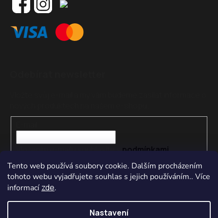
Odebírat newsletter
Vložte svůj e-mail a my vám budeme zasílat informace o
nových produktech na našem e-shopu.
E-mail
Vložením e-mailu souhlasíte s
podmínkami
ochrany osobních údajů
Tento web používá soubory cookie. Dalším procházením
tohoto webu vyjadřujete souhlas s jejich používáním.. Více
PŘIHLÁSIT SE
zde
informací
.
Nastavení