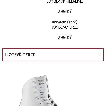
JOY BLACK/RED/LIME
799 Kč
Skladem (1 pár)
JOY BLACK/RED
799 Kč
OTEVŘÍT FILTR
V
ý
p
i
s
p
r