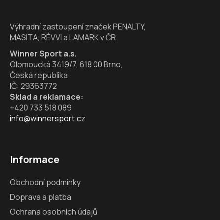
t
í
í
p
Výhradní zastoupení značek PENALTY,
r
MASITA, RÉVVI a LAMARK v ČR.
v
k
Winner Sport a.s.
y
Olomoucká 3419/7, 618 00 Brno,
v
Česká republika
ý
IČ: 29363772
p
Sklad a reklamace:
i
+420 733 518 089
s
info@winnersport.cz
u
Informace
Obchodní podmínky
Doprava a platba
Ochrana osobních údajů