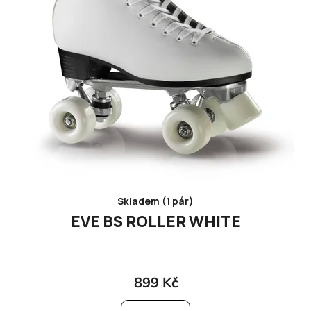
o
d
u
k
t
ů
Skladem (1 pár)
EVE BS ROLLER WHITE
899 Kč