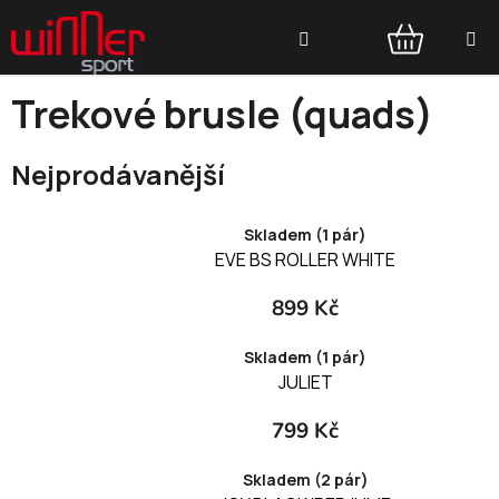
Přejít
Hledat
na
obsah
NÁKUPNÍ
Trekové brusle (quads)
KOŠÍK
Nejprodávanější
Skladem (1 pár)
EVE BS ROLLER WHITE
899 Kč
Skladem (1 pár)
JULIET
799 Kč
Skladem (2 pár)