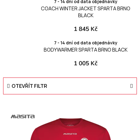
7 - 14 dní od data objednávky
COACH WINTER JACKET SPARTA BRNO
BLACK
1 845 Kč
7 - 14 dní od data objednávky
BODYWARMER SPARTA BRNO BLACK
1 005 Kč
OTEVŘÍT FILTR
V
ý
p
i
s