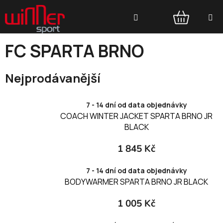
Přejít
Hledat
na
obsah
NÁKUPNÍ
FC SPARTA BRNO
KOŠÍK
Nejprodávanější
7 - 14 dní od data objednávky
COACH WINTER JACKET SPARTA BRNO JR
BLACK
1 845 Kč
7 - 14 dní od data objednávky
BODYWARMER SPARTA BRNO JR BLACK
1 005 Kč