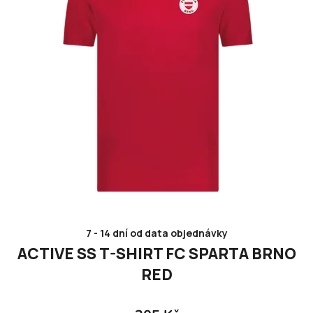
p
r
o
d
u
k
t
ů
7 - 14 dní od data objednávky
ACTIVE SS T-SHIRT FC SPARTA BRNO
RED