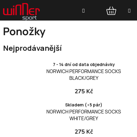
Přejít
Hledat
na
obsah
NÁKUPNÍ
Ponožky
KOŠÍK
Nejprodávanější
7 - 14 dní od data objednávky
NORWICH PERFORMANCE SOCKS
BLACK/GREY
275 Kč
Skladem (>5 pár)
NORWICH PERFORMANCE SOCKS
WHITE/GREY
275 Kč