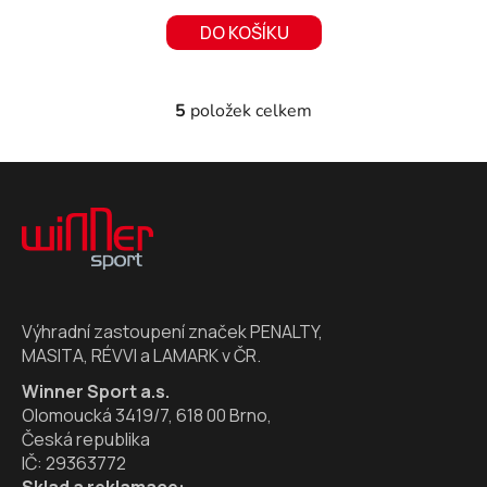
DO KOŠÍKU
5
položek celkem
O
v
l
Z
á
á
d
p
a
a
c
t
í
í
p
Výhradní zastoupení značek PENALTY,
r
MASITA, RÉVVI a LAMARK v ČR.
v
k
Winner Sport a.s.
y
Olomoucká 3419/7, 618 00 Brno,
v
Česká republika
ý
IČ: 29363772
p
Sklad a reklamace: