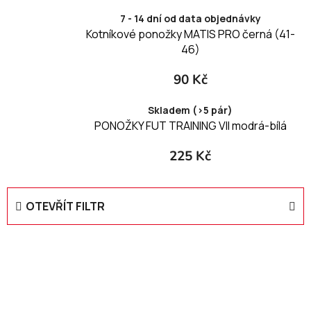
7 - 14 dní od data objednávky
Kotníkové ponožky MATIS PRO černá (41-
46)
90 Kč
Skladem (>5 pár)
PONOŽKY FUT TRAINING VII modrá-bílá
225 Kč
OTEVŘÍT FILTR
V
ý
p
i