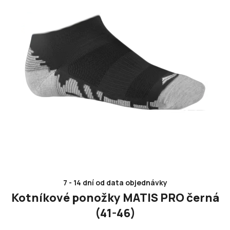
s
p
r
o
d
u
k
t
ů
7 - 14 dní od data objednávky
Kotníkové ponožky MATIS PRO černá
(41-46)