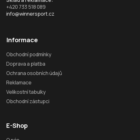
i
+420 733 518 089
s
info@winnersport.cz
u
Informace
Obchodní podmínky
Doprava a platba
Ochrana osobních údajů
Reklamace
Velikostní tabulky
Obchodní zástupci
E-Shop
O nás