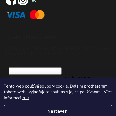
Odebírat newsletter
Vložte svůj e-mail a my vám budeme zasílat informace o
nových produktech na našem e-shopu.
E-mail
Vložením e-mailu souhlasíte s
podmínkami
ochrany osobních údajů
Tento web používá soubory cookie. Dalším procházením
tohoto webu vyjadřujete souhlas s jejich používáním.. Více
PŘIHLÁSIT SE
zde
informací
.
Nastavení