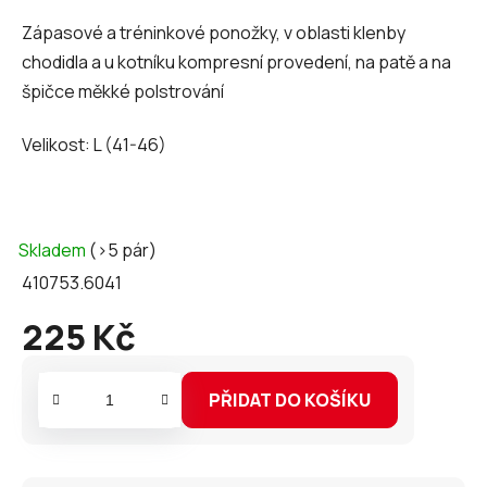
Zápasové a tréninkové ponožky, v oblasti klenby
chodidla a u kotníku kompresní provedení, na patě a na
špičce měkké polstrování
Velikost: L (41-46)
Skladem
(>5 pár)
410753.6041
225 Kč
Měrná
cena:
PŘIDAT DO KOŠÍKU