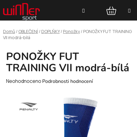
Přejít
Hledat
na
obsah
NÁKUPNÍ
Domů
/
OBLEČENÍ
/
DOPLŇKY
/
Ponožky
/
PONOŽKY FUT TRAINING
KOŠÍK
VII modrá-bílá
PONOŽKY FUT
TRAINING VII modrá-bílá
Průměrné
Neohodnoceno
Podrobnosti hodnocení
hodnocení
produktu
je
0,0
z
5