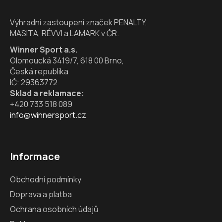
t
í
Výhradní zastoupení značek PENALTY,
MASITA, RÉVVI a LAMARK v ČR.
Winner Sport a.s.
Olomoucká 3419/7, 618 00 Brno,
Česká republika
IČ: 29363772
Sklad a reklamace:
+420 733 518 089
info@winnersport.cz
Informace
Obchodní podmínky
Doprava a platba
Ochrana osobních údajů