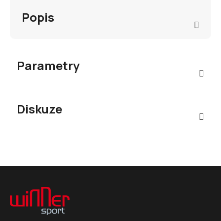
Popis
Parametry
Diskuze
Z
á
p
a