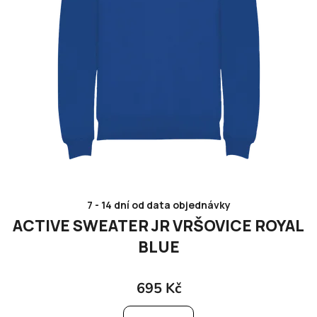
o
d
u
k
t
ů
7 - 14 dní od data objednávky
ACTIVE SWEATER JR VRŠOVICE ROYAL
BLUE
695 Kč