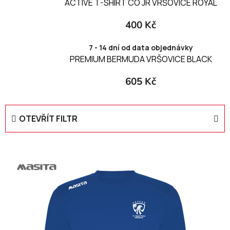
ACTIVE T-SHIRT CO JR VRŠOVICE ROYAL
400 Kč
7 - 14 dní od data objednávky
PREMIUM BERMUDA VRŠOVICE BLACK
605 Kč
OTEVŘÍT FILTR
V
ý
p
i
s
p
r