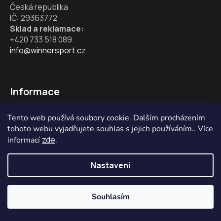
v
Česká republika
ý
IČ: 29363772
p
Sklad a reklamace:
i
+420 733 518 089
s
info@winnersport.cz
u
Informace
Obchodní podmínky
Tento web používá soubory cookie. Dalším procházením
tohoto webu vyjadřujete souhlas s jejich používáním.. Více
Doprava a platba
zde
informací
.
Ochrana osobních údajů
Reklamace
Nastavení
Velikostní tabulky
Obchodní zástupci
Souhlasím