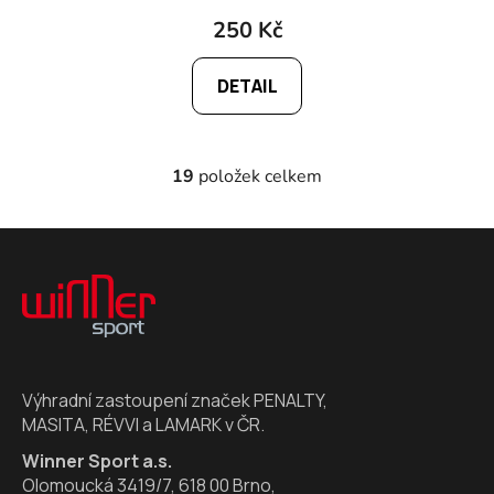
250 Kč
DETAIL
19
položek celkem
O
v
l
Z
á
á
d
p
a
a
c
t
í
í
p
Výhradní zastoupení značek PENALTY,
r
MASITA, RÉVVI a LAMARK v ČR.
v
k
Winner Sport a.s.
y
Olomoucká 3419/7, 618 00 Brno,