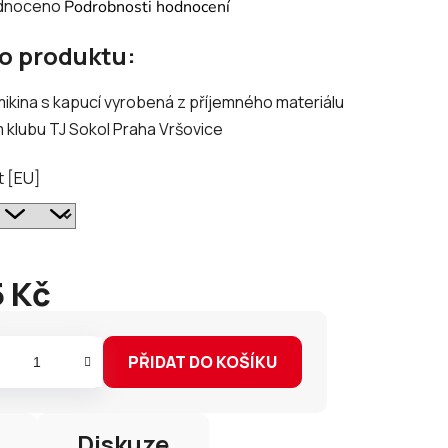
né
dnoceno
Podrobnosti hodnocení
ení
 o produktu:
tu
ikina s kapucí vyrobená z příjemného materiálu
 klubu TJ Sokol Praha Vršovice
t [EU]
ek.
 Kč
PŘIDAT DO KOŠÍKU
Diskuze