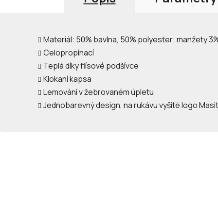
Materiál: 50% bavlna, 50% polyester; manžety 3
Celopropínací
Teplá díky flísové podšívce
Klokaní kapsa
Lemování v žebrovaném úpletu
Jednobarevný design, na rukávu vyšité logo Masit