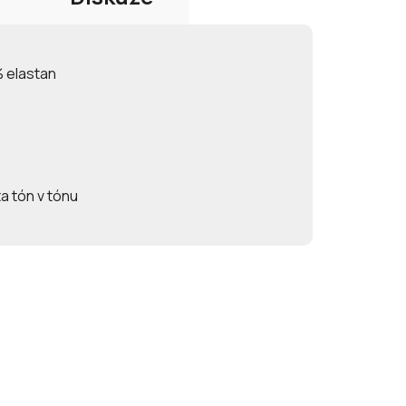
% elastan
a tón v tónu