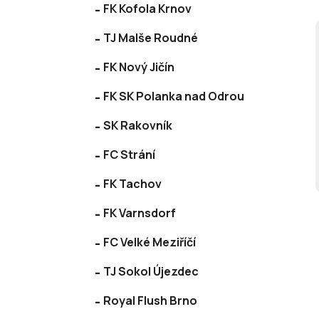
FK Kofola Krnov
TJ Malše Roudné
FK Nový Jičín
FK SK Polanka nad Odrou
SK Rakovník
FC Strání
FK Tachov
FK Varnsdorf
FC Velké Meziříčí
TJ Sokol Újezdec
Royal Flush Brno