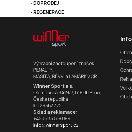
DOPRODEJ
REGENERACE
Z
á
Inf
p
a
Obch
t
Dopra
í
Výhradní zastoupení značek
PENALTY,
Ochr
MASITA, RÉVVI a LAMARK v ČR.
Rekl
Winner Sport a.s.
Velik
Olomoucká 3419/7, 618 00 Brno,
Obch
Česká republika
IČ: 29363772
Sklad a reklamace:
+420 733 518 089
info@winnersport.cz