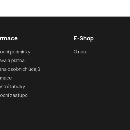
ormace
E-Shop
odní podmínky
O nás
va a platba
ana osobních údajů
amace
ostní tabulky
odní zástupci