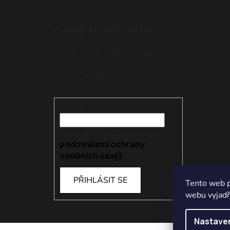
Odebírat newsletter
Vložte svůj e-mail a my vám
budeme zasílat informace o
nových produktech na našem e-
shopu.
E-mail
Vložením e-mailu souhlasíte s
podmínkami ochrany
osobních údajů
PŘIHLÁSIT SE
Tento web p
webu vyjadřu
Nastave