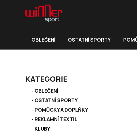
Přejít
na
obsah
OBLEČENÍ
OSTATNÍ SPORTY
POMŮ
P
KATEGORIE
o
K
s
Přeskočit
OBLEČENÍ
a
kategorie
t
OSTATNÍ SPORTY
t
r
e
POMŮCKY A DOPLŇKY
a
g
REKLAMNÍ TEXTIL
n
o
r
KLUBY
n
i