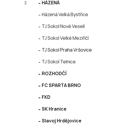
í
HÁZENÁ
e
p
Házená Velká Bystřice
a
n
TJ Sokol Nové Veselí
e
l
TJ Sokol Velké Meziříčí
TJ Sokol Praha Vršovice
TJ Sokol Telnice
ROZHODČÍ
FC SPARTA BRNO
FKD
SK Hranice
Slavoj Hrdějovice