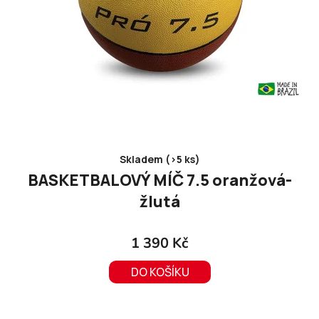
u
k
t
ů
Skladem (>5 ks)
BASKETBALOVÝ MÍČ 7.5 oranžová-
žlutá
1 390 Kč
DO KOŠÍKU