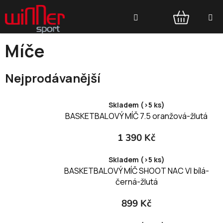
Přejít
Hledat
na
obsah
NÁKUPNÍ
Míče
KOŠÍK
Nejprodávanější
Skladem (>5 ks)
BASKETBALOVÝ MÍČ 7.5 oranžová-žlutá
1 390 Kč
Skladem (>5 ks)
BASKETBALOVÝ MÍČ SHOOT NAC VI bílá-
černá-žlutá
899 Kč