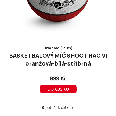
Skladem (>5 ks)
BASKETBALOVÝ MÍČ SHOOT NAC VI
oranžová-bílá-stříbrná
899 Kč
DO KOŠÍKU
3
položek celkem
O
v