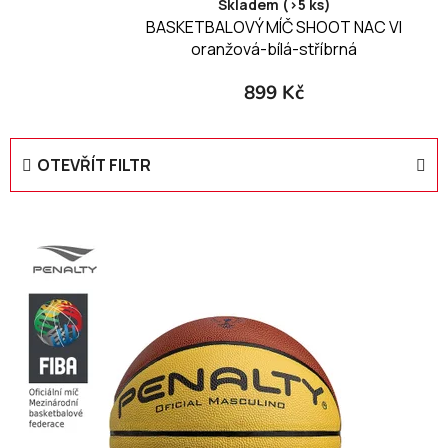
Skladem (>5 ks)
BASKETBALOVÝ MÍČ SHOOT NAC VI
oranžová-bílá-stříbrná
899 Kč
OTEVŘÍT FILTR
V
ý
p
i
s
p
r
o
d