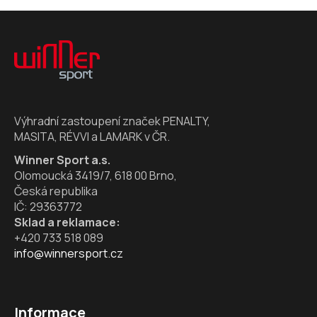
l
Z
á
á
d
p
a
a
c
t
í
í
p
Výhradní zastoupení značek PENALTY,
r
MASITA, RÉVVI a LAMARK v ČR.
v
k
Winner Sport a.s.
y
Olomoucká 3419/7, 618 00 Brno,
v
Česká republika
ý
IČ: 29363772
p
Sklad a reklamace:
i
+420 733 518 089
s
info@winnersport.cz
u
Informace