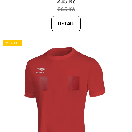
235 Kč
865 Kč
DETAIL
VÝPRODEJ