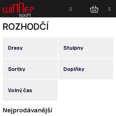
Přejít
Hledat
na
obsah
NÁKUPNÍ
ROZHODČÍ
KOŠÍK
Dresy
Štulpny
Šortky
Doplňky
Volný čas
Nejprodávanější