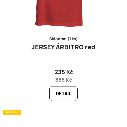
Skladem (1 ks)
JERSEY ÁRBITRO red
235 Kč
865 Kč
DETAIL
VÝPRODEJ