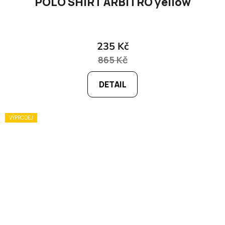
POLO SHIRT ÁRBITRO yellow
235 Kč
865 Kč
DETAIL
VÝPRODEJ