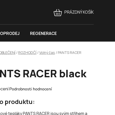
PRÁZDNÝ KOŠÍK
NÁKUPNÍ
KOŠÍK
OPRODEJ
REGENERACE
OBLEČENÍ
/
ROZHODČÍ
/
Volný čas
/
PANTS RACER
NTS RACER black
né
ocení
Podrobnosti hodnocení
ení
 o produktu:
tu
kové tepláky PANTS RACER jsou svým střihem a