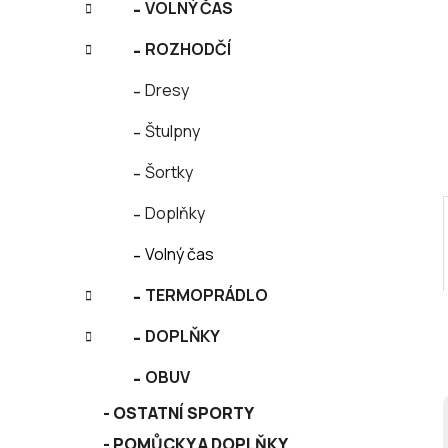
í
VOLNÝ ČAS
e
p
ROZHODČÍ
a
n
Dresy
e
l
Štulpny
Šortky
Doplňky
Volný čas
TERMOPRÁDLO
DOPLŇKY
OBUV
OSTATNÍ SPORTY
POMŮCKY A DOPLŇKY