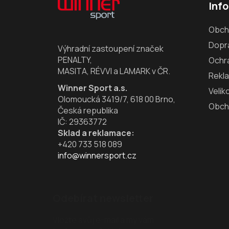
Inf
p
a
Obch
t
Dopra
í
Výhradní zastoupení značek
PENALTY,
Ochr
MASITA, RÉVVI a LAMARK v ČR.
Rekl
Winner Sport a.s.
Velik
Olomoucká 3419/7, 618 00 Brno,
Obch
Česká republika
IČ: 29363772
Sklad a reklamace:
+420 733 518 089
info@winnersport.cz
Odebírat newsletter
Vložte svůj e-mail a my vám