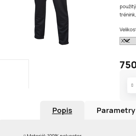
5,0
použit
z
trénink
5
hvězdič
Velikos
750
Měrná
cena:
Popis
Parametry