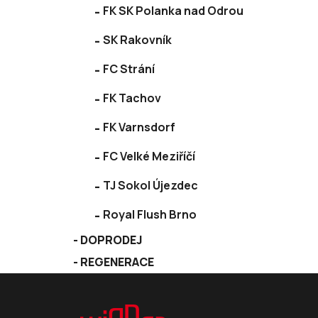
FK SK Polanka nad Odrou
SK Rakovník
FC Strání
FK Tachov
FK Varnsdorf
FC Velké Meziříčí
TJ Sokol Újezdec
Royal Flush Brno
DOPRODEJ
REGENERACE
Z
á