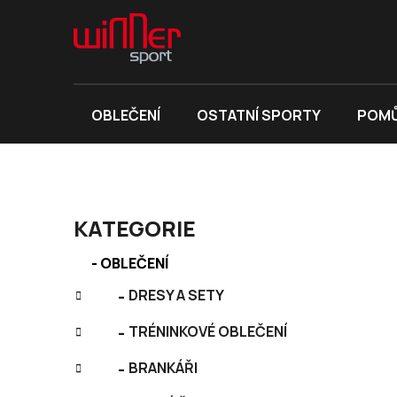
Přejít
na
obsah
OBLEČENÍ
OSTATNÍ SPORTY
POMŮ
P
KATEGORIE
o
K
s
Přeskočit
OBLEČENÍ
a
kategorie
t
t
DRESY A SETY
r
e
a
TRÉNINKOVÉ OBLEČENÍ
g
n
o
BRANKÁŘI
r
n
i