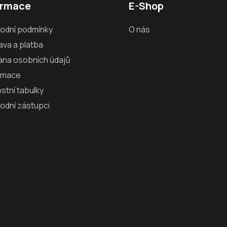
ormace
E-Shop
odní podmínky
O nás
va a platba
ana osobních údajů
amace
ostní tabulky
odní zástupci