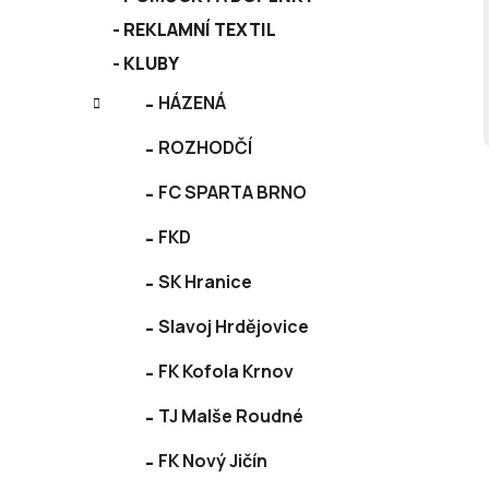
REKLAMNÍ TEXTIL
KLUBY
HÁZENÁ
ROZHODČÍ
FC SPARTA BRNO
FKD
SK Hranice
Slavoj Hrdějovice
FK Kofola Krnov
TJ Malše Roudné
FK Nový Jičín