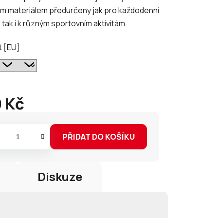
ým materiálem předurčeny jak pro každodenní
, tak i k různým sportovním aktivitám.
ek.
t [EU]
 Kč
PŘIDAT DO KOŠÍKU
Diskuze