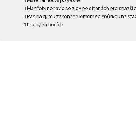
Materiál: 100% polyester
Manžety nohavic se zipy po stranách pro snazší 
Pas na gumu zakončen lemem se šňůrkou na sta
Kapsy na bocích