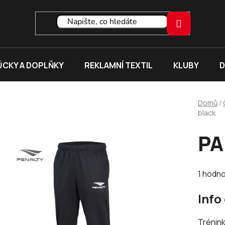
CKY A DOPLŇKY
REKLAMNÍ TEXTIL
KLUBY
D
Domů
/
black
PA
Průměr
1 hodn
hodnoc
Info
produk
je
Trénin