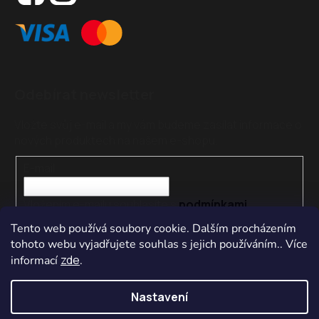
Odebírat newsletter
Vložte svůj e-mail a my vám budeme zasílat informace o
nových produktech na našem e-shopu.
E-mail
Vložením e-mailu souhlasíte s
podmínkami
ochrany osobních údajů
Tento web používá soubory cookie. Dalším procházením
tohoto webu vyjadřujete souhlas s jejich používáním.. Více
PŘIHLÁSIT SE
zde
informací
.
Nastavení