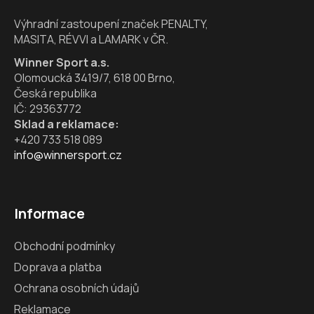
í
Výhradní zastoupení značek PENALTY,
MASITA, RÉVVI a LAMARK v ČR.
Winner Sport a.s.
Olomoucká 3419/7, 618 00 Brno,
Česká republika
IČ: 29363772
Sklad a reklamace:
+420 733 518 089
info@winnersport.cz
Informace
Obchodní podmínky
Doprava a platba
Ochrana osobních údajů
Reklamace