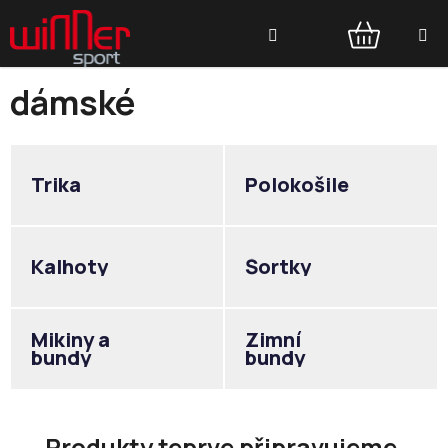
Přejít
Hledat
na
obsah
NÁKUPNÍ
dámské
KOŠÍK
Trika
Polokošile
Kalhoty
Šortky
Mikiny a
Zimní
bundy
bundy
Produkty teprve připravujeme.