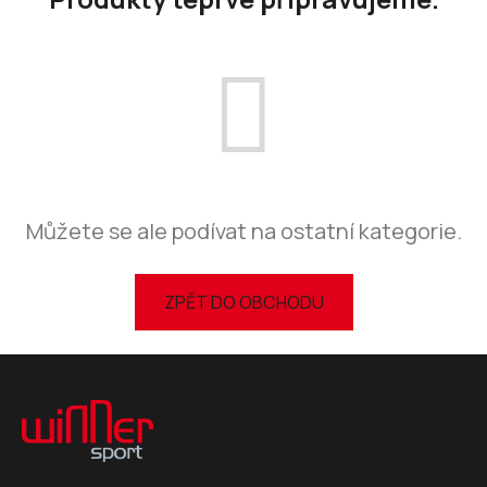
Můžete se ale podívat na ostatní kategorie.
ZPĚT DO OBCHODU
Z
á
p
a
t