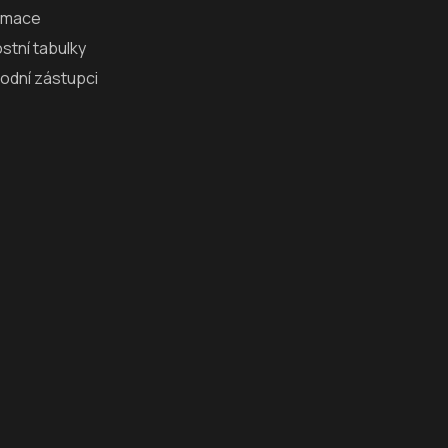
amace
ostní tabulky
odní zástupci