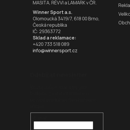
MASITA, RÉVVI a LAMARK v ČR.
Rekl
Winner Sport a.s.
Velik
Olomoucká 3419/7, 618 00 Brno,
Obch
Česká republika
IČ: 29363772
Sklad a reklamace:
+420 733 518 089
info@winnersport.cz
Odebírat newsletter
Vložte svůj e-mail a my vám
budeme zasílat informace o
nových produktech na našem e-
shopu.
E-mail