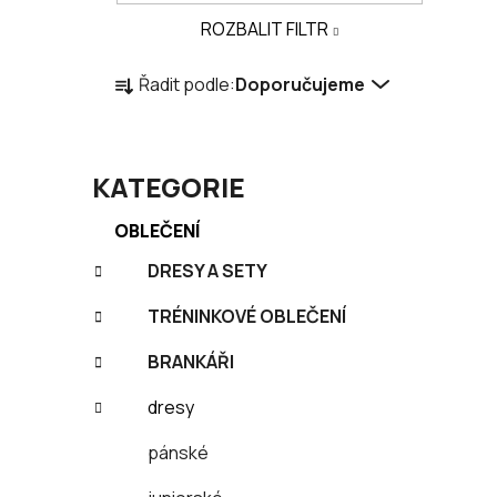
a
ROZBALIT FILTR
n
Ř
e
Řadit podle:
Doporučujeme
a
l
z
e
n
KATEGORIE
í
K
Přeskočit
OBLEČENÍ
p
a
kategorie
r
t
DRESY A SETY
o
e
TRÉNINKOVÉ OBLEČENÍ
g
d
o
u
BRANKÁŘI
r
k
i
t
dresy
e
ů
pánské