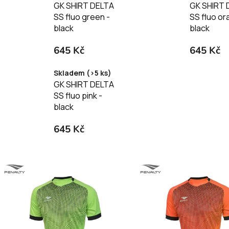
GK SHIRT DELTA
GK SHIRT 
SS fluo green -
SS fluo or
black
black
645 Kč
645 Kč
Skladem (>5 ks)
GK SHIRT DELTA
SS fluo pink -
black
645 Kč
V
ý
p
i
s
p