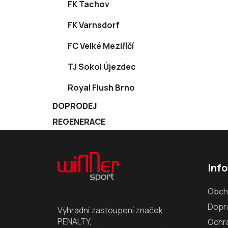
FK Tachov
FK Varnsdorf
FC Velké Meziříčí
TJ Sokol Újezdec
Royal Flush Brno
DOPRODEJ
REGENERACE
Z
á
Inf
p
a
Obch
t
Dopra
í
Výhradní zastoupení značek
PENALTY,
Ochr