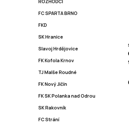
ROZHODČÍ
FC SPARTA BRNO
FKD
SK Hranice
Slavoj Hrdějovice
FK Kofola Krnov
TJ Malše Roudné
FK Nový Jičín
FK SK Polanka nad Odrou
SK Rakovník
FC Strání