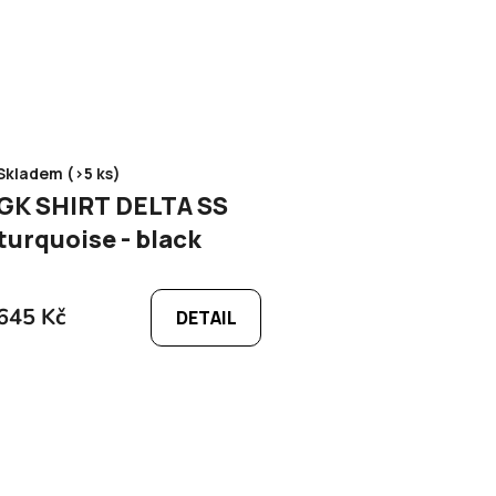
Skladem (>5 ks)
GK SHIRT DELTA SS
turquoise - black
645 Kč
DETAIL
O
v
l
á
d