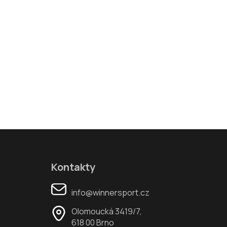
Kontakty
info@winnersport.cz
Olomoucká 3419/7,
618 00 Brno