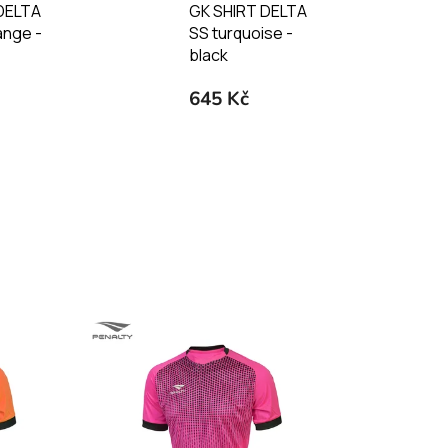
DELTA
GK SHIRT DELTA
ange -
SS turquoise -
black
645 Kč