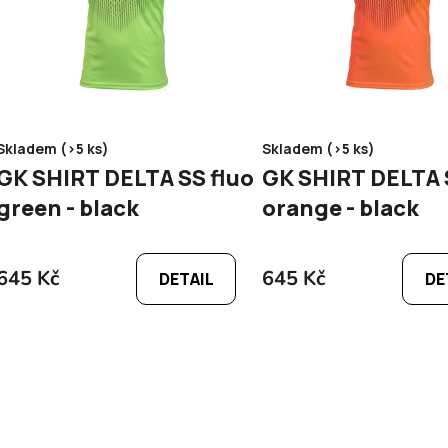
r
o
d
u
k
t
Skladem (>5 ks)
Skladem (>5 ks)
ů
GK SHIRT DELTA SS fluo
GK SHIRT DELTA SS f
green - black
orange - black
645 Kč
645 Kč
DETAIL
DE