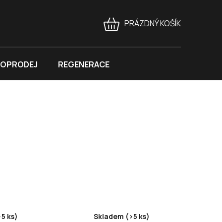
PRÁZDNÝ KOŠÍK
NÁKUPNÍ
KOŠÍK
OPRODEJ
REGENERACE
5 ks)
Skladem (>5 ks)