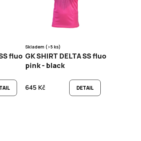
Skladem (>5 ks)
luo
GK SHIRT DELTA SS fluo
pink - black
645 Kč
TAIL
DETAIL