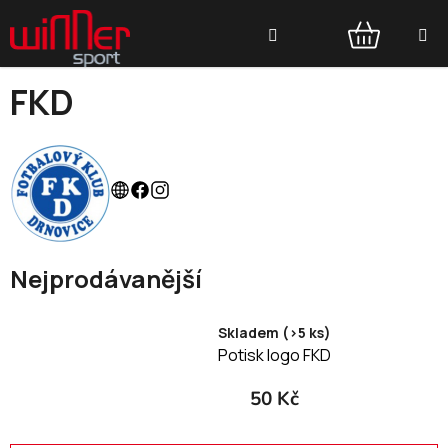
Přejít
Hledat
na
obsah
NÁKUPNÍ
FKD
KOŠÍK
Nejprodávanější
Skladem (>5 ks)
Potisk logo FKD
50 Kč