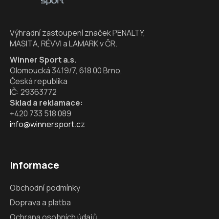
a
c
t
í
í
p
Výhradní zastoupení značek PENALTY,
r
MASITA, RÉVVI a LAMARK v ČR.
v
k
Winner Sport a.s.
y
Olomoucká 3419/7, 618 00 Brno,
v
Česká republika
ý
IČ: 29363772
p
Sklad a reklamace:
i
+420 733 518 089
s
info@winnersport.cz
u
Informace
Obchodní podmínky
Doprava a platba
Ochrana osobních údajů