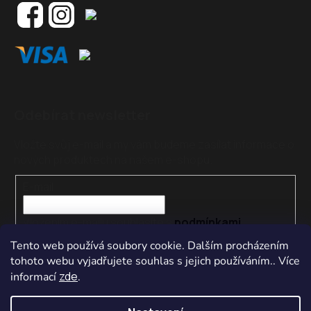
Odebírat newsletter
Vložte svůj e-mail a my vám budeme zasílat informace o
nových produktech na našem e-shopu.
E-mail
Vložením e-mailu souhlasíte s
podmínkami
ochrany osobních údajů
Tento web používá soubory cookie. Dalším procházením
tohoto webu vyjadřujete souhlas s jejich používáním.. Více
PŘIHLÁSIT SE
zde
informací
.