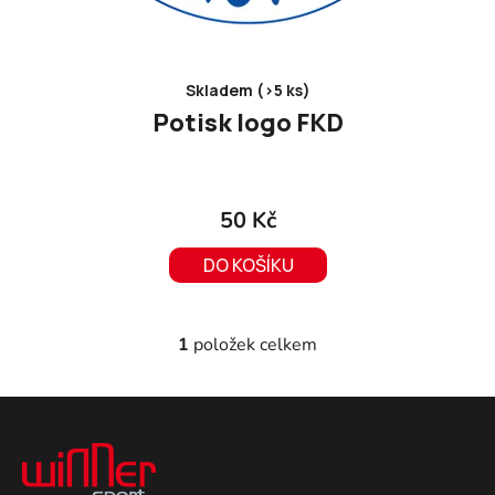
Skladem (>5 ks)
Potisk logo FKD
50 Kč
DO KOŠÍKU
1
položek celkem
O
v
l
Z
á
á
d
p
a