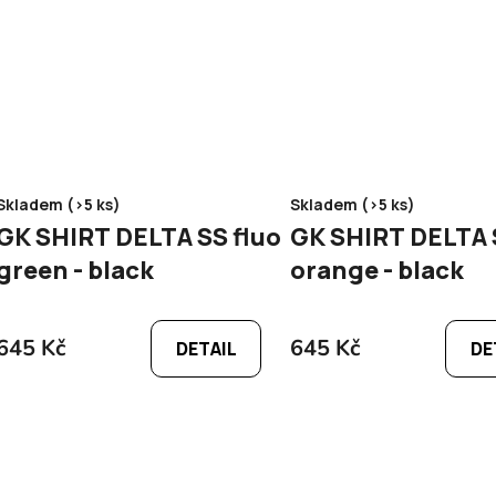
Skladem (>5 ks)
Skladem (>5 ks)
GK SHIRT DELTA SS fluo
GK SHIRT DELTA SS f
green - black
orange - black
645 Kč
645 Kč
DETAIL
DE