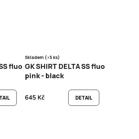
Skladem (>5 ks)
luo
GK SHIRT DELTA SS fluo
pink - black
645 Kč
TAIL
DETAIL