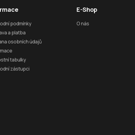
d
ormace
E-Shop
a
c
odní podmínky
O nás
í
p
va a platba
r
ana osobních údajů
v
amace
k
y
ostní tabulky
v
odní zástupci
ý
p
i
s
u