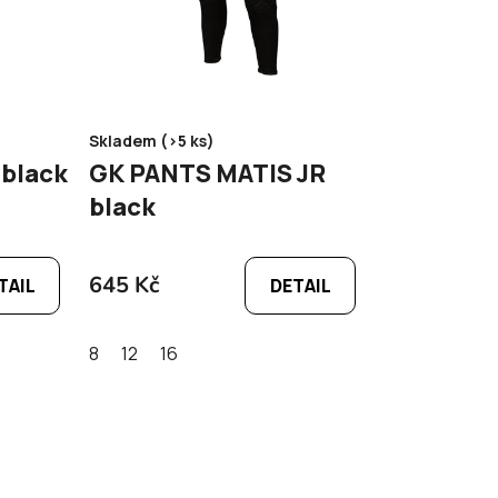
Skladem (>5 ks)
GK PANTS MATIS black
GK PANTS MATIS JR
black
645 Kč
TAIL
DETAIL
8
12
16