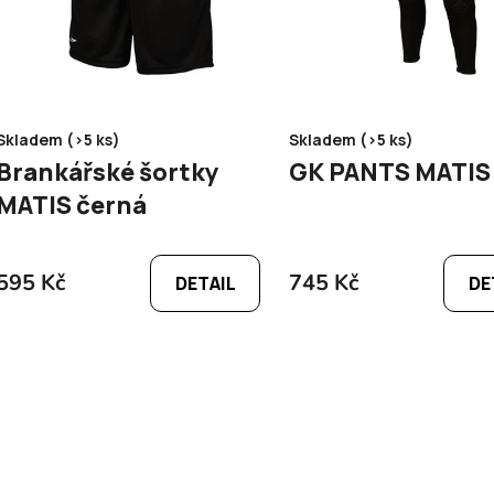
o
d
u
k
t
Skladem (>5 ks)
Skladem (>5 ks)
ů
Brankářské šortky
MATIS černá
595 Kč
745 Kč
DETAIL
DE