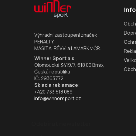
á
Inf
p
a
Obch
t
Dopra
í
Výhradní zastoupení značek
PENALTY,
Ochr
MASITA, RÉVVI a LAMARK v ČR.
Rekl
Winner Sport a.s.
Velik
Olomoucká 3419/7, 618 00 Brno,
Obch
Česká republika
IČ: 29363772
Sklad a reklamace:
+420 733 518 089
info@winnersport.cz
Odebírat newsletter