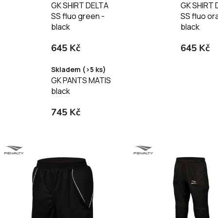
GK SHIRT DELTA
GK SHIRT 
SS fluo green -
SS fluo or
black
black
645 Kč
645 Kč
Skladem (>5 ks)
GK PANTS MATIS
black
745 Kč
V
ý
p
i
s
p
r