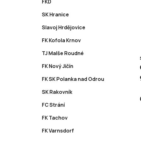
FKD
SK Hranice
Slavoj Hrdějovice
FK Kofola Krnov
TJ Malše Roudné
FK Nový Jičín
FK SK Polanka nad Odrou
SK Rakovník
FC Strání
FK Tachov
FK Varnsdorf