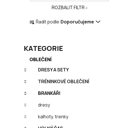
a
ROZBALIT FILTR
n
Ř
e
Řadit podle:
Doporučujeme
a
l
z
e
n
KATEGORIE
í
K
Přeskočit
OBLEČENÍ
p
a
kategorie
r
t
DRESY A SETY
o
e
TRÉNINKOVÉ OBLEČENÍ
g
d
o
u
BRANKÁŘI
r
k
i
t
dresy
e
ů
kalhoty, trenky