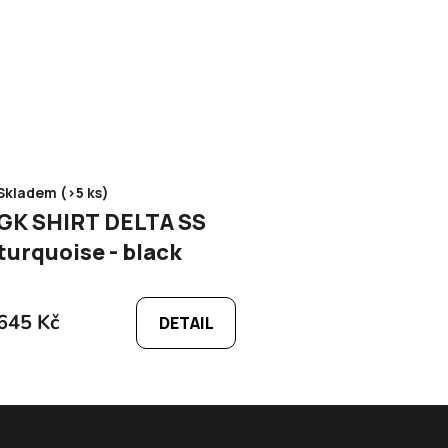
Skladem (>5 ks)
GK SHIRT DELTA SS
turquoise - black
645 Kč
DETAIL
O
v
l
á