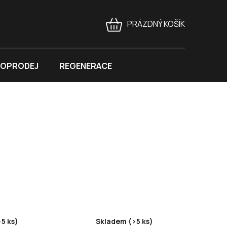
PRÁZDNÝ KOŠÍK
NÁKUPNÍ
KOŠÍK
OPRODEJ
REGENERACE
5 ks)
Skladem (>5 ks)