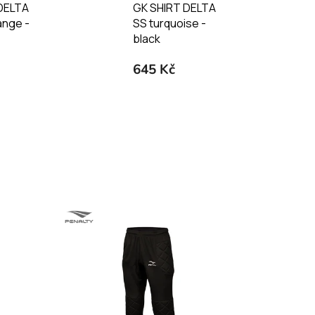
DELTA
GK SHIRT DELTA
ange -
SS turquoise -
black
645 Kč