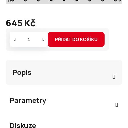
645 Kč
Měrná
cena:
PŘIDAT DO KOŠÍKU
Popis
Parametry
Diskuze