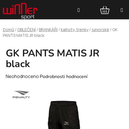
Přejít
Hledat
na
obsah
NÁKUPNÍ
Domů
/
OBLEČENÍ
/
BRANKÁŘI
/
kalhoty, trenky
/
juniorské
/
GK
KOŠÍK
PANTS MATIS JR black
GK PANTS MATIS JR
black
Průměrné
Neohodnoceno
Podrobnosti hodnocení
hodnocení
produktu
je
0,0
z
5