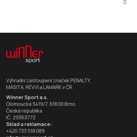
Z
á
p
a
t
í
Výhradní zastoupení značek PENALTY,
MASITA, RÉVVI a LAMARK v ČR.
Winner Sport a.s.
Olomoucká 3419/7, 618 00 Brno,
Česká republika
IČ: 29363772
Sklad a reklamace:
+420 733 518 089