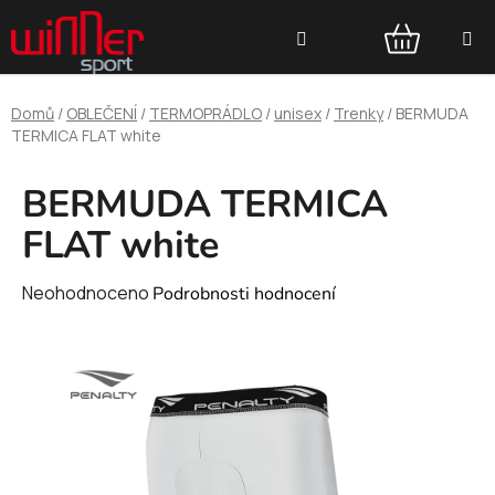
Přejít
Hledat
na
obsah
NÁKUPNÍ
Domů
/
OBLEČENÍ
/
TERMOPRÁDLO
/
unisex
/
Trenky
/
BERMUDA
KOŠÍK
TERMICA FLAT white
BERMUDA TERMICA
FLAT white
Průměrné
Neohodnoceno
Podrobnosti hodnocení
hodnocení
produktu
je
0,0
z
5