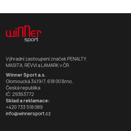
Z
á
p
a
t
í
Výhradní zastoupení značek PENALTY,
MASITA, RÉVVI a LAMARK v ČR.
Winner Sport a.s.
Olomoucká 3419/7, 618 00 Brno,
Česká republika
IČ: 29363772
Sklad a reklamace:
+420 733 518 089
info@winnersport.cz