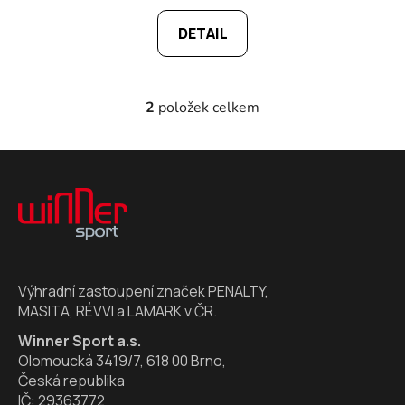
DETAIL
2
položek celkem
O
v
l
Z
á
á
d
p
a
a
c
t
í
í
p
Výhradní zastoupení značek PENALTY,
r
MASITA, RÉVVI a LAMARK v ČR.
v
k
Winner Sport a.s.
y
Olomoucká 3419/7, 618 00 Brno,
v
Česká republika
ý
IČ: 29363772