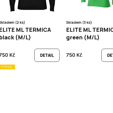
d
u
k
t
Skladem (2 ks)
Skladem (3 ks)
ů
ELITE ML TERMICA
ELITE ML TERMI
black (M/L)
green (M/L)
750 Kč
750 Kč
DETAIL
DE
VÝPRODEJ