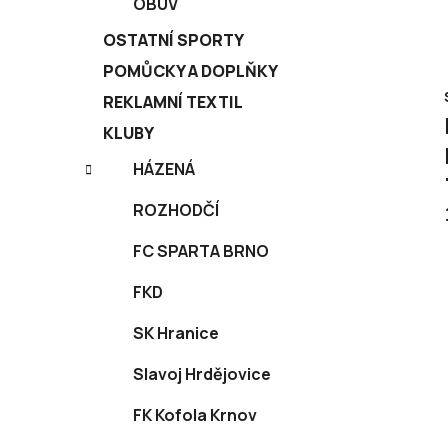
OBUV
OSTATNÍ SPORTY
POMŮCKY A DOPLŇKY
REKLAMNÍ TEXTIL
KLUBY
HÁZENÁ
ROZHODČÍ
FC SPARTA BRNO
FKD
SK Hranice
Slavoj Hrdějovice
FK Kofola Krnov