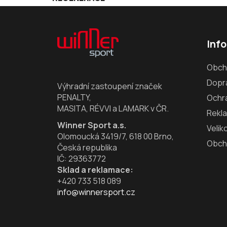
Z
á
Inf
p
a
Obch
t
Dopra
í
Výhradní zastoupení značek
PENALTY,
Ochr
MASITA, RÉVVI a LAMARK v ČR.
Rekl
Winner Sport a.s.
Velik
Olomoucká 3419/7, 618 00 Brno,
Obch
Česká republika
IČ: 29363772
Sklad a reklamace:
+420 733 518 089
info@winnersport.cz