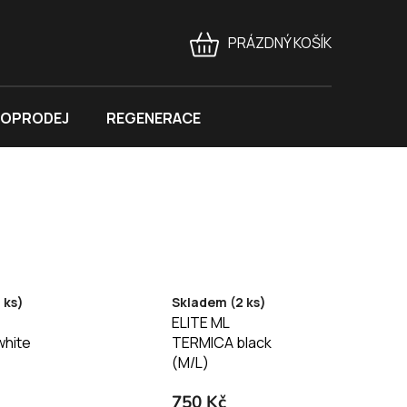
PRÁZDNÝ KOŠÍK
NÁKUPNÍ
KOŠÍK
OPRODEJ
REGENERACE
 ks)
Skladem (2 ks)
ELITE ML
hite
TERMICA black
(M/L)
750 Kč