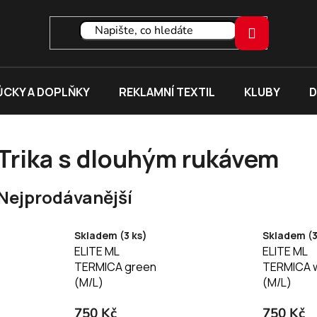
CKY A DOPLŇKY
REKLAMNÍ TEXTIL
KLUBY
D
Trika s dlouhým rukávem
Nejprodávanější
Skladem (3 ks)
Skladem (3
ELITE ML
ELITE ML
TERMICA green
TERMICA w
(M/L)
(M/L)
750 Kč
750 Kč