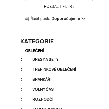
a
ROZBALIT FILTR
n
Ř
e
Řadit podle:
Doporučujeme
a
l
z
e
n
KATEGORIE
í
K
Přeskočit
OBLEČENÍ
p
a
kategorie
r
t
DRESY A SETY
o
e
TRÉNINKOVÉ OBLEČENÍ
g
d
o
u
BRANKÁŘI
r
k
i
t
VOLNÝ ČAS
e
ů
ROZHODČÍ