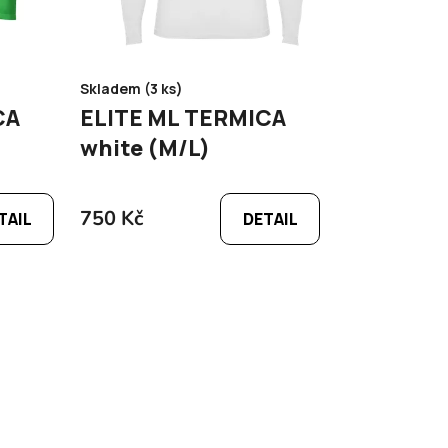
Skladem (3 ks)
CA
ELITE ML TERMICA
white (M/L)
750 Kč
TAIL
DETAIL