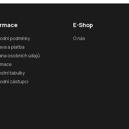
ormace
E-Shop
odní podmínky
O nás
va a platba
ana osobních údajů
amace
ostní tabulky
odní zástupci