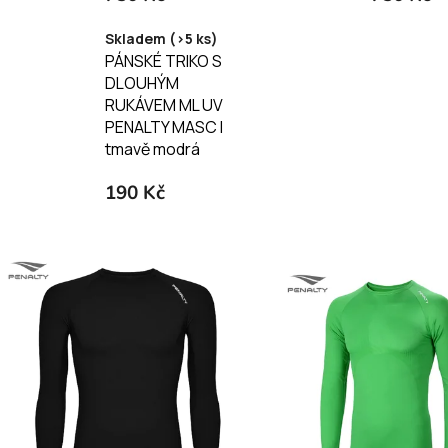
Skladem (>5 ks)
PÁNSKÉ TRIKO S
DLOUHÝM
RUKÁVEM ML UV
PENALTY MASC I
tmavě modrá
190 Kč
V
ý
p
i
s
p
r
o