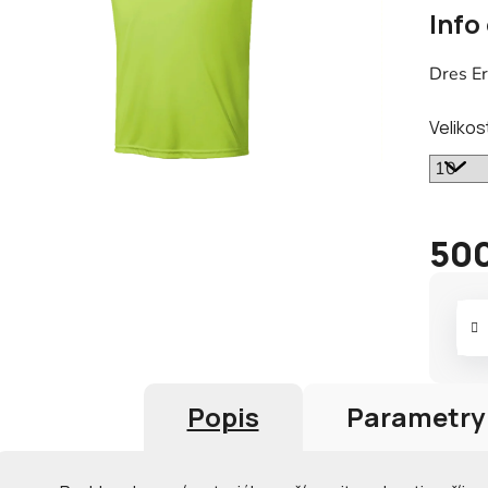
Info
produk
je
Dres Er
0,0
z
Velikos
5
hvězdič
500
Měrná
cena:
Popis
Parametry