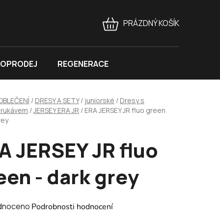
PRÁZDNÝ KOŠÍK
NÁKUPNÍ
KOŠÍK
OPRODEJ
REGENERACE
OBLEČENÍ
/
DRESY A SETY
/
juniorské
/
Dresy s
 rukávem
/
JERSEY ERA JR
/
ERA JERSEY JR fluo green
rey
A JERSEY JR fluo
een - dark grey
né
dnoceno
Podrobnosti hodnocení
ení