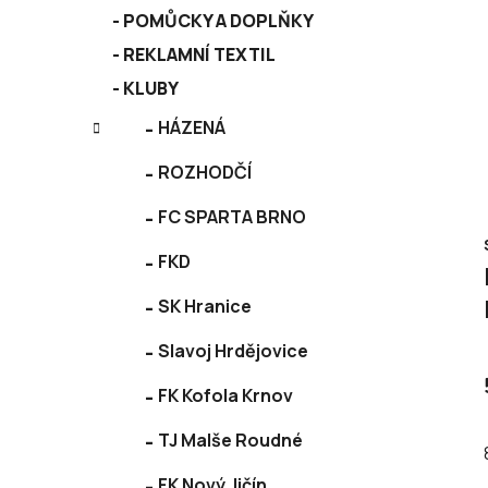
POMŮCKY A DOPLŇKY
REKLAMNÍ TEXTIL
KLUBY
HÁZENÁ
ROZHODČÍ
FC SPARTA BRNO
FKD
SK Hranice
Slavoj Hrdějovice
FK Kofola Krnov
TJ Malše Roudné
FK Nový Jičín