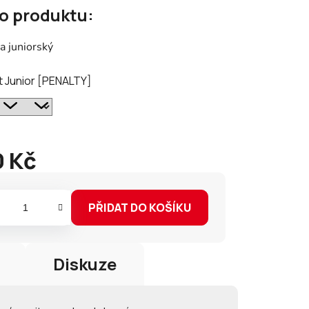
 o produktu:
tu
a juniorský
t Junior [PENALTY]
ek.
 Kč
PŘIDAT DO KOŠÍKU
Diskuze