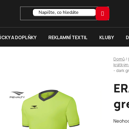
CKY A DOPLŇKY
REKLAMNÍ TEXTIL
KLUBY
D
Domů
/
krátkým
- dark g
ER
gr
Průměr
Neoho
hodnoc