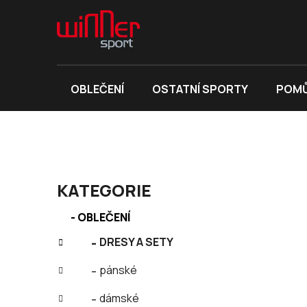
Přejít
na
obsah
OBLEČENÍ
OSTATNÍ SPORTY
POMŮ
P
KATEGORIE
o
K
s
Přeskočit
OBLEČENÍ
a
kategorie
t
t
DRESY A SETY
r
e
a
pánské
g
n
o
dámské
r
n