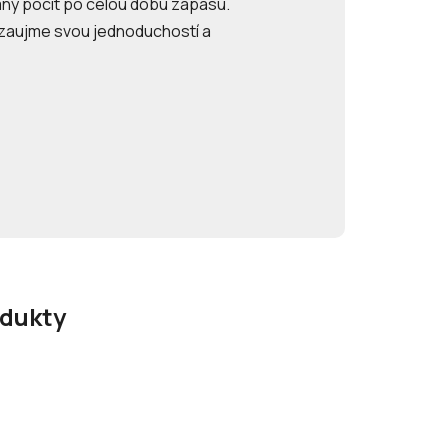
emný pocit po celou dobu zápasu.
 zaujme svou jednoduchostí a
odukty