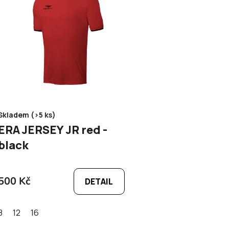
Skladem (>5 ks)
ERA JERSEY JR red -
black
500 Kč
DETAIL
8
12
16