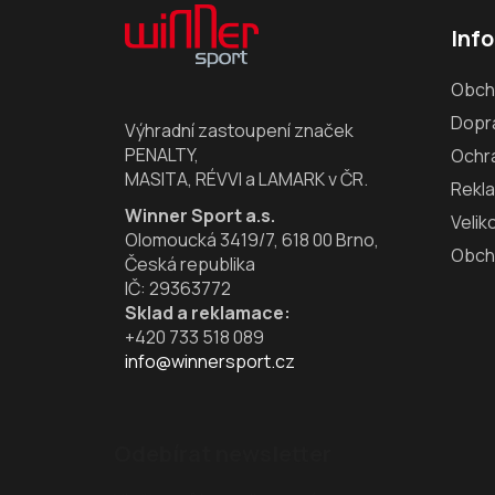
á
Inf
p
a
Obch
t
Dopra
í
Výhradní zastoupení značek
PENALTY,
Ochr
MASITA, RÉVVI a LAMARK v ČR.
Rekl
Winner Sport a.s.
Velik
Olomoucká 3419/7, 618 00 Brno,
Obch
Česká republika
IČ: 29363772
Sklad a reklamace:
+420 733 518 089
info@winnersport.cz
Odebírat newsletter