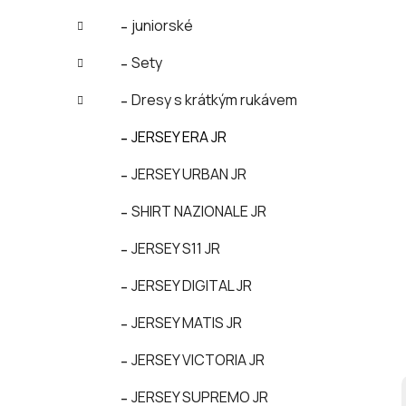
i
í
juniorské
e
p
Sety
a
n
Dresy s krátkým rukávem
e
l
JERSEY ERA JR
JERSEY URBAN JR
SHIRT NAZIONALE JR
JERSEY S11 JR
JERSEY DIGITAL JR
JERSEY MATIS JR
JERSEY VICTORIA JR
JERSEY SUPREMO JR