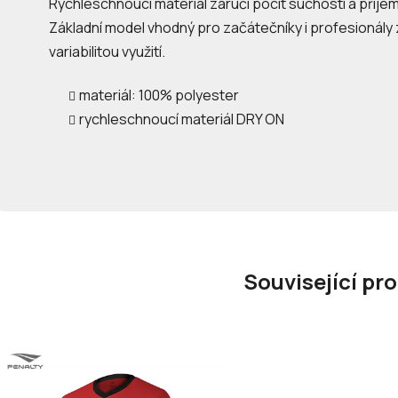
Rychleschnoucí materiál zaručí pocit suchosti a příj
Základní model vhodný pro začátečníky i profesionály
variabilitou využití.
materiál: 100% polyester
rychleschnoucí materiál DRY ON
Související pr