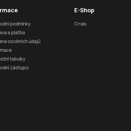
ormace
E-Shop
odní podmínky
O nás
va a platba
ana osobních údajů
amace
ostní tabulky
odní zástupci