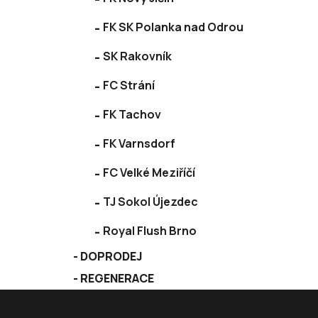
FK SK Polanka nad Odrou
SK Rakovník
FC Strání
FK Tachov
FK Varnsdorf
FC Velké Meziříčí
TJ Sokol Újezdec
Royal Flush Brno
DOPRODEJ
REGENERACE
Z