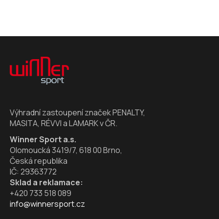
Z
á
p
a
t
í
Výhradní zastoupení značek PENALTY,
MASITA, RÉVVI a LAMARK v ČR.
Winner Sport a.s.
Olomoucká 3419/7, 618 00 Brno,
Česká republika
IČ: 29363772
Sklad a reklamace:
+420 733 518 089
info@winnersport.cz