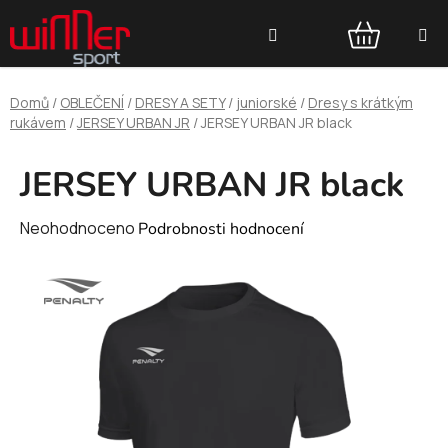
Přejít
Hledat
na
obsah
NÁKUPNÍ
Domů
/
OBLEČENÍ
/
DRESY A SETY
/
juniorské
/
Dresy s krátkým
KOŠÍK
rukávem
/
JERSEY URBAN JR
/
JERSEY URBAN JR black
JERSEY URBAN JR black
Průměrné
Neohodnoceno
Podrobnosti hodnocení
hodnocení
produktu
je
0,0
z
5
hvězdiček.