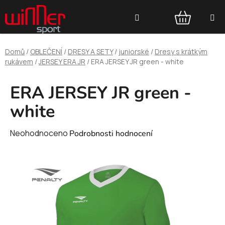
Přejít
Hledat
na
obsah
NÁKUPNÍ
Domů
/
OBLEČENÍ
/
DRESY A SETY
/
juniorské
/
Dresy s krátkým
KOŠÍK
rukávem
/
JERSEY ERA JR
/
ERA JERSEY JR green - white
ERA JERSEY JR green -
white
Průměrné
Neohodnoceno
Podrobnosti hodnocení
hodnocení
produktu
je
0,0
z
5