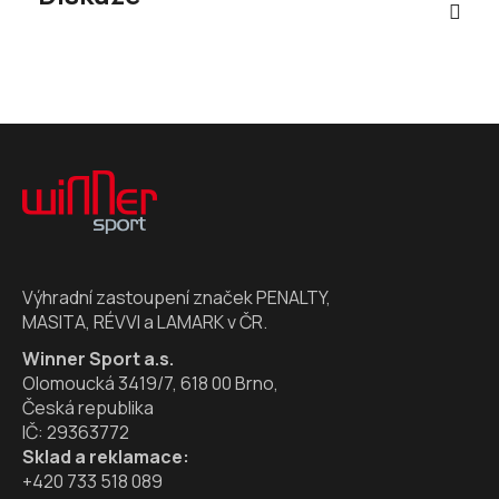
Z
á
p
a
t
í
Výhradní zastoupení značek PENALTY,
MASITA, RÉVVI a LAMARK v ČR.
Winner Sport a.s.
Olomoucká 3419/7, 618 00 Brno,
Česká republika
IČ: 29363772
Sklad a reklamace:
+420 733 518 089