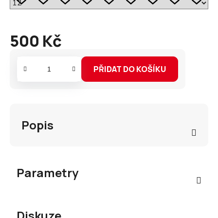
500 Kč
Měrná
cena:
PŘIDAT DO KOŠÍKU
Popis
Parametry
Diskuze