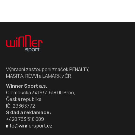
Z
á
p
a
t
í
Výhradní zastoupení značek PENALTY,
MASITA, RÉVVI a LAMARK v ČR.
Winner Sport a.s.
Olomoucká 3419/7, 618 00 Brno,
Česká republika
IČ: 29363772
Sklad a reklamace:
+420 733 518 089
info@winnersport.cz