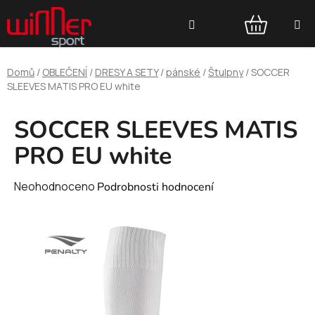
Přejít
Hledat
na
obsah
NÁKUPNÍ
Domů
/
OBLEČENÍ
/
DRESY A SETY
/
pánské
/
Štulpny
/
SOCCER
KOŠÍK
SLEEVES MATIS PRO EU white
SOCCER SLEEVES MATIS
PRO EU white
Průměrné
Neohodnoceno
Podrobnosti hodnocení
hodnocení
produktu
je
0,0
z
5