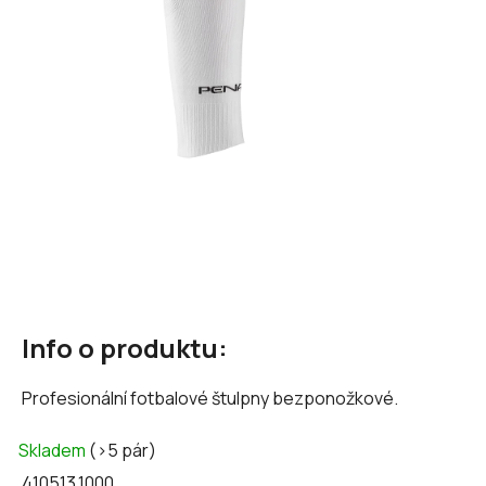
hvězdiček.
Info o produktu:
Profesionální fotbalové štulpny bezponožkové.
Skladem
(>5 pár)
410513.1000