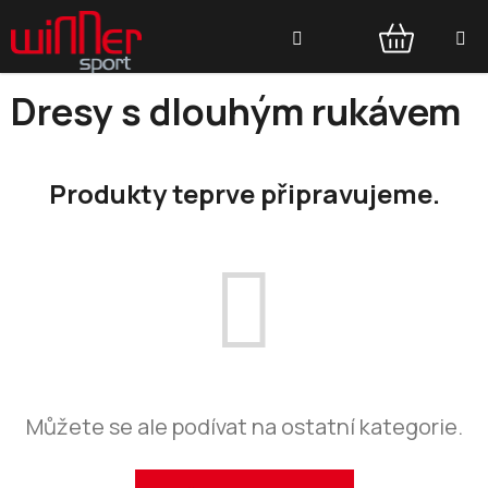
Přejít
Hledat
na
obsah
NÁKUPNÍ
Dresy s dlouhým rukávem
KOŠÍK
Produkty teprve připravujeme.
Můžete se ale podívat na ostatní kategorie.