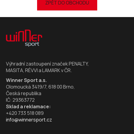
ZPĚT DO OBCHODU
Z
á
p
a
t
í
Výhradní zastoupení značek PENALTY,
MASITA, RÉVVI a LAMARK v ČR.
Winner Sport a.s.
Olomoucká 3419/7, 618 00 Brno,
Česká republika
IČ: 29363772
Sklad a reklamace:
+420 733 518 089
info@winnersport.cz