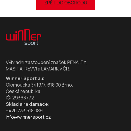
ZPĚT DO OBCHODU
Z
á
p
a
t
í
Výhradní zastoupení značek PENALTY,
MASITA, RÉVVI a LAMARK v ČR.
Winner Sport a.s.
Olomoucká 3419/7, 618 00 Brno,
Česká republika
IČ: 29363772
Sklad a reklamace:
+420 733 518 089
info@winnersport.cz