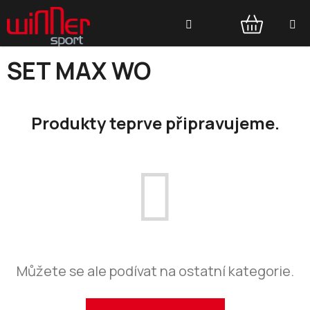
Přejít
Hledat
na
obsah
NÁKUPNÍ
SET MAX WO
KOŠÍK
Produkty teprve připravujeme.
Můžete se ale podívat na ostatní kategorie.