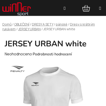
Přejít
Hledat
na
obsah
NÁKUPNÍ
Domů
/
OBLEČENÍ
/
DRESY A SETY
/
pánské
/
Dresy s krátkým
KOŠÍK
rukávem
/
JERSEY URBAN
/
JERSEY URBAN white
JERSEY URBAN white
Průměrné
Neohodnoceno
Podrobnosti hodnocení
hodnocení
produktu
je
0,0
z
5
hvězdiček.