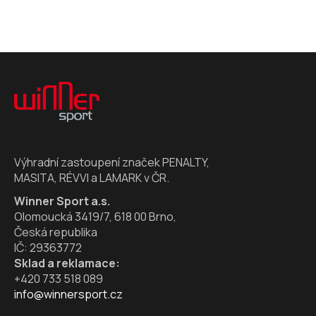
Z
á
p
a
t
í
Výhradní zastoupení značek PENALTY,
MASITA, RÉVVI a LAMARK v ČR.
Winner Sport a.s.
Olomoucká 3419/7, 618 00 Brno,
Česká republika
IČ: 29363772
Sklad a reklamace:
+420 733 518 089
info@winnersport.cz