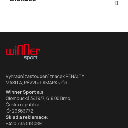
Z
á
p
a
t
í
Výhradní zastoupení značek PENALTY,
MASITA, RÉVVI a LAMARK v ČR.
Winner Sport a.s.
Olomoucká 3419/7, 618 00 Brno,
Česká republika
IČ: 29363772
Sklad a reklamace:
+420 733 518 089