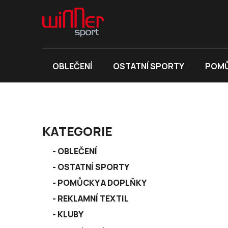
Přejít
na
obsah
OBLEČENÍ
OSTATNÍ SPORTY
POMŮ
P
KATEGORIE
o
K
s
Přeskočit
OBLEČENÍ
a
kategorie
t
OSTATNÍ SPORTY
t
r
e
POMŮCKY A DOPLŇKY
a
g
REKLAMNÍ TEXTIL
n
o
r
KLUBY
n
i