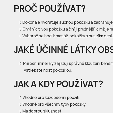
PROČ POUŽÍVAT?
Dokonale hydratuje suchou pokožku a zabraňuje v
Chrání citlivou pokožku a činí ji pružnější, čímž j
Výborně se hodí k masáži pokožky s hustším ochl
JAKÉ ÚČINNÉ LÁTKY OB
Přírodní minerály zajišťují správné klouzání běh
vstřebatelnost pokožkou.
JAK A KDY POUŽÍVAT?
Vhodné pro každodenní použití.
Vhodné pro všechny typy pokožky.
Má dobrou skluznost.