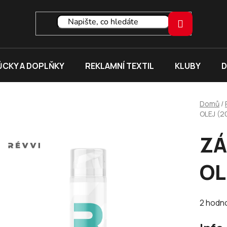
CKY A DOPLŇKY
REKLAMNÍ TEXTIL
KLUBY
D
Domů
/
OLEJ (2
ZÁ
OL
Průměr
2 hodn
hodnoc