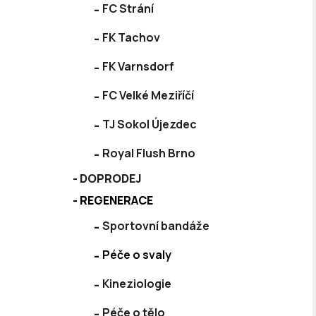
FC Strání
FK Tachov
FK Varnsdorf
FC Velké Meziříčí
TJ Sokol Újezdec
Royal Flush Brno
DOPRODEJ
REGENERACE
Sportovní bandáže
Péče o svaly
Kineziologie
Péče o tělo