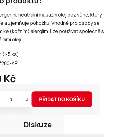
 o produktu:
tu
rgenní, neutrální masážní olej bez vůně, který
uje a zjemňuje pokožku. Vhodné pro osoby se
 ke (kožním) alergiím. Lze používat společně s
ními oleji.
ek.
m
(>5 ks)
7200-AP
 Kč
PŘIDAT DO KOŠÍKU
Diskuze