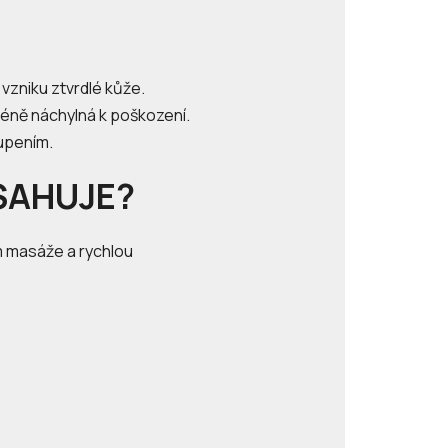
zniku ztvrdlé kůže.
e méně náchylná k poškození.
upením.
SAHUJE?
em masáže a rychlou