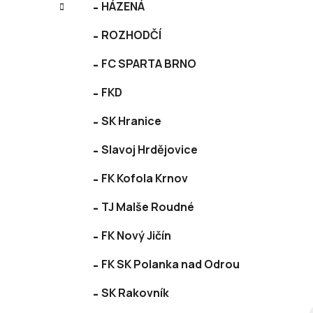
í
HÁZENÁ
e
p
ROZHODČÍ
a
n
FC SPARTA BRNO
e
l
FKD
SK Hranice
Slavoj Hrdějovice
FK Kofola Krnov
TJ Malše Roudné
FK Nový Jičín
FK SK Polanka nad Odrou
SK Rakovník