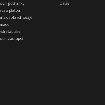
odní podmínky
O nás
va a platba
ana osobních údajů
amace
ostní tabulky
odní zástupci