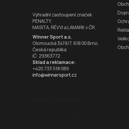
a
Obch
t
Dopra
í
Výhradní zastoupení značek
PENALTY,
Ochr
MASITA, RÉVVI a LAMARK v ČR.
Rekl
Winner Sport a.s.
Velik
Olomoucká 3419/7, 618 00 Brno,
Obch
Česká republika
IČ: 29363772
Sklad a reklamace:
+420 733 518 089
info@winnersport.cz
Odebírat newsletter
Vložte svůj e-mail a my vám
budeme zasílat informace o
nových produktech na našem e-