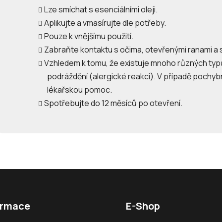
Lze smíchat s esenciálními oleji.
Aplikujte a vmasírujte dle potřeby.
Pouze k vnějšímu použití.
Zabraňte kontaktu s očima, otevřenými ranami a s
Vzhledem k tomu, že existuje mnoho různých typů
podráždění (alergické reakci). V případě pochy
lékařskou pomoc.
Spotřebujte do 12 měsíců po otevření.
ormace
E-Shop