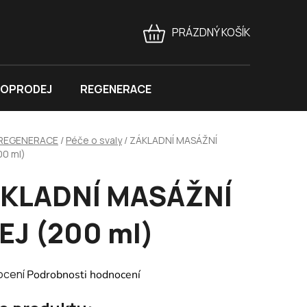
PRÁZDNÝ KOŠÍK
NÁKUPNÍ
KOŠÍK
OPRODEJ
REGENERACE
REGENERACE
/
Péče o svaly
/
ZÁKLADNÍ MASÁŽNÍ
00 ml)
KLADNÍ MASÁŽNÍ
EJ (200 ml)
né
ocení
Podrobnosti hodnocení
ení