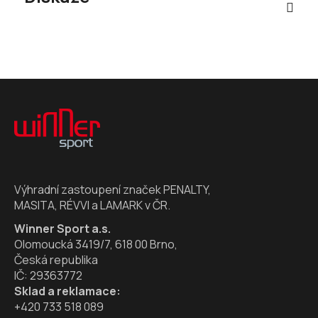
Z
á
p
a
t
í
Výhradní zastoupení značek PENALTY,
MASITA, RÉVVI a LAMARK v ČR.
Winner Sport a.s.
Olomoucká 3419/7, 618 00 Brno,
Česká republika
IČ: 29363772
Sklad a reklamace:
+420 733 518 089