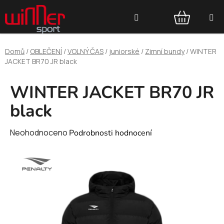
Přejít
Hledat
na
obsah
NÁKUPNÍ
Domů
/
OBLEČENÍ
/
VOLNÝ ČAS
/
juniorské
/
Zimní bundy
/
WINTER
KOŠÍK
JACKET BR70 JR black
WINTER JACKET BR70 JR
black
Průměrné
Neohodnoceno
Podrobnosti hodnocení
hodnocení
produktu
je
0,0
z
5