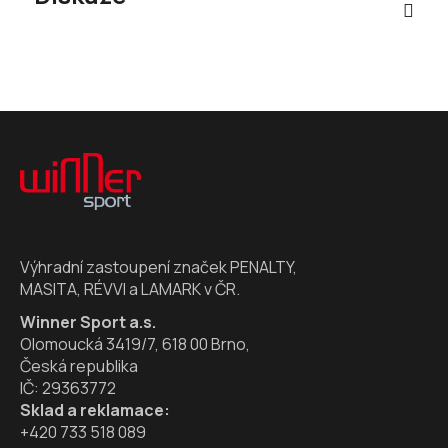
Z
á
p
a
t
í
Výhradní zastoupení značek PENALTY,
MASITA, RÉVVI a LAMARK v ČR.
Winner Sport a.s.
Olomoucká 3419/7, 618 00 Brno,
Česká republika
IČ: 29363772
Sklad a reklamace:
+420 733 518 089