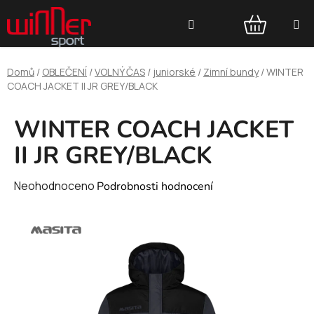
Přejít
Hledat
na
obsah
NÁKUPNÍ
Domů
/
OBLEČENÍ
/
VOLNÝ ČAS
/
juniorské
/
Zimní bundy
/
WINTER
KOŠÍK
COACH JACKET II JR GREY/BLACK
WINTER COACH JACKET
II JR GREY/BLACK
Průměrné
Neohodnoceno
Podrobnosti hodnocení
hodnocení
produktu
je
0,0
z
5