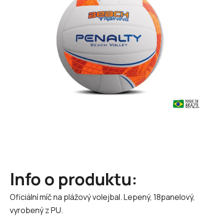
5
hvězdiček.
Info o produktu:
Oficiální míč na plážový volejbal. Lepený, 18panelový,
vyrobený z PU.