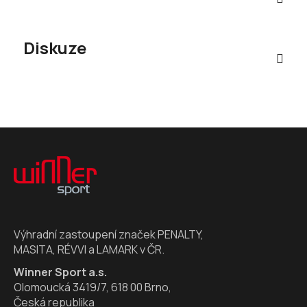
Diskuze
Z
á
p
a
t
í
Výhradní zastoupení značek PENALTY,
MASITA, RÉVVI a LAMARK v ČR.
Winner Sport a.s.
Olomoucká 3419/7, 618 00 Brno,
Česká republika