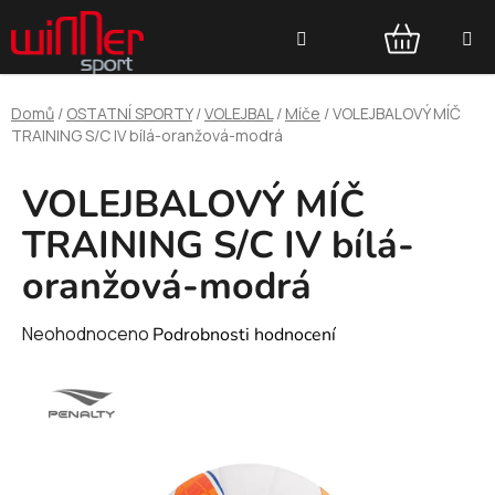
Přejít
Hledat
na
obsah
NÁKUPNÍ
Domů
/
OSTATNÍ SPORTY
/
VOLEJBAL
/
Míče
/
VOLEJBALOVÝ MÍČ
KOŠÍK
TRAINING S/C IV bílá-oranžová-modrá
VOLEJBALOVÝ MÍČ
TRAINING S/C IV bílá-
oranžová-modrá
Průměrné
Neohodnoceno
Podrobnosti hodnocení
hodnocení
produktu
je
0,0
z