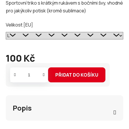
Sportovní triko s krátkým rukávem s bočními švy, vhodné
pro jakýkoliv potisk (kromě sublimace)
Velikost [EU]
100 Kč
Měrná
cena:
PŘIDAT DO KOŠÍKU
Popis