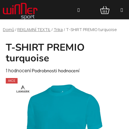
Přejít
Hledat
na
obsah
NÁKUPNÍ
Domů
/
REKLAMNÍ TEXTIL
/
Trika
/
T-SHIRT PREMIO turquoise
KOŠÍK
T-SHIRT PREMIO
turquoise
Průměrné
1 hodnocení
Podrobnosti hodnocení
hodnocení
AKCE
produktu
je
5,0
z
5
hvězdiček.