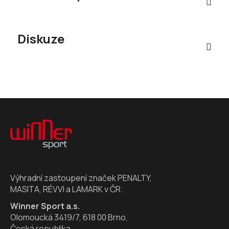
Diskuze
Z
á
p
a
t
í
Výhradní zastoupení značek PENALTY,
MASITA, RÉVVI a LAMARK v ČR.
Winner Sport a.s.
Olomoucká 3419/7, 618 00 Brno,
Česká republika