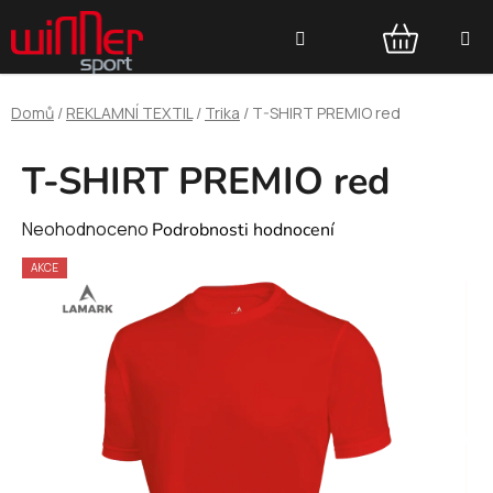
Přejít
Hledat
na
obsah
NÁKUPNÍ
Domů
/
REKLAMNÍ TEXTIL
/
Trika
/
T-SHIRT PREMIO red
KOŠÍK
T-SHIRT PREMIO red
Průměrné
Neohodnoceno
Podrobnosti hodnocení
hodnocení
AKCE
produktu
je
0,0
z
5
hvězdiček.