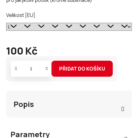
Velikost [EU]
100 Kč
Měrná
cena:
PŘIDAT DO KOŠÍKU
Popis
Parametry