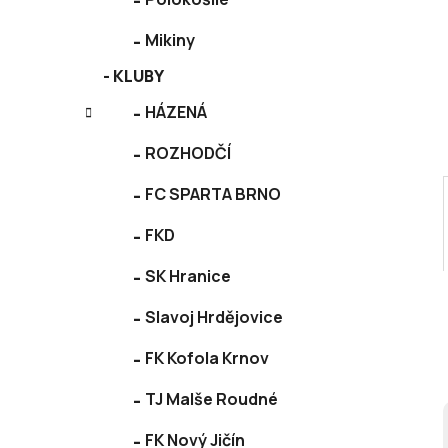
p
a
Mikiny
n
KLUBY
e
l
HÁZENÁ
ROZHODČÍ
FC SPARTA BRNO
FKD
SK Hranice
Slavoj Hrdějovice
FK Kofola Krnov
TJ Malše Roudné
FK Nový Jičín