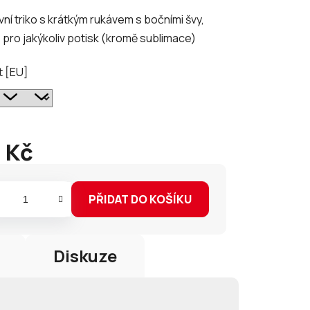
ní triko s krátkým rukávem s bočními švy,
pro jakýkoliv potisk (kromě sublimace)
t [EU]
ek.
 Kč
PŘIDAT DO KOŠÍKU
Diskuze