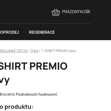
PRÁZDNÝ KOŠÍK
NÁKUPNÍ
KOŠÍK
OPRODEJ
REGENERACE
REKLAMNÍ TEXTIL
/
Trika
/
T-SHIRT PREMIO navy
SHIRT PREMIO
vy
né
dnoceno
Podrobnosti hodnocení
ení
 o produktu:
tu