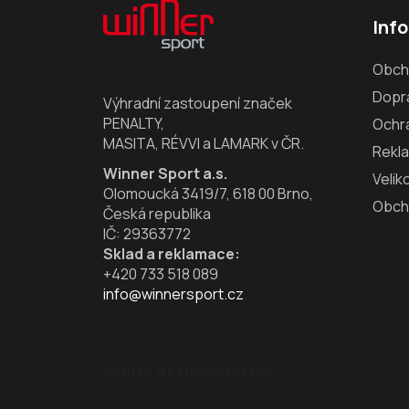
á
Inf
p
a
Obch
t
Dopra
í
Výhradní zastoupení značek
PENALTY,
Ochr
MASITA, RÉVVI a LAMARK v ČR.
Rekl
Winner Sport a.s.
Velik
Olomoucká 3419/7, 618 00 Brno,
Obch
Česká republika
IČ: 29363772
Sklad a reklamace:
+420 733 518 089
info@winnersport.cz
Odebírat newsletter