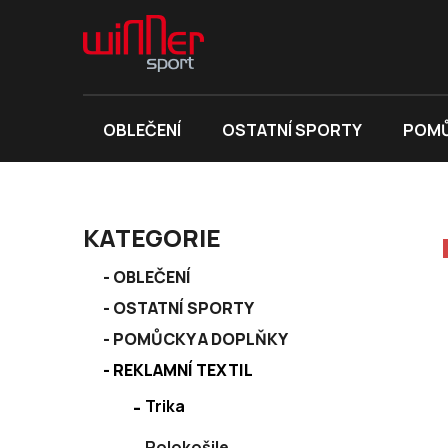
Přejít
na
obsah
OBLEČENÍ
OSTATNÍ SPORTY
POMŮ
P
KATEGORIE
o
K
s
Přeskočit
OBLEČENÍ
a
kategorie
t
OSTATNÍ SPORTY
t
r
e
POMŮCKY A DOPLŇKY
a
g
REKLAMNÍ TEXTIL
n
o
r
n
Trika
i
í
e
Polokošile