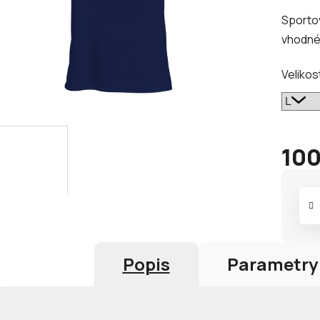
je
Sportov
0,0
vhodné 
z
5
Velikos
hvězdič
100
Měrná
cena:
Popis
Parametry