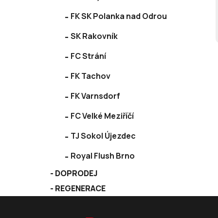
FK SK Polanka nad Odrou
SK Rakovník
FC Strání
FK Tachov
FK Varnsdorf
FC Velké Meziříčí
TJ Sokol Újezdec
Royal Flush Brno
DOPRODEJ
REGENERACE
Z