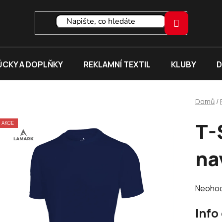
CKY A DOPLŇKY
REKLAMNÍ TEXTIL
KLUBY
D
Domů
/
T-
AKCE
na
Průměr
Neoho
hodnoc
Info
produk