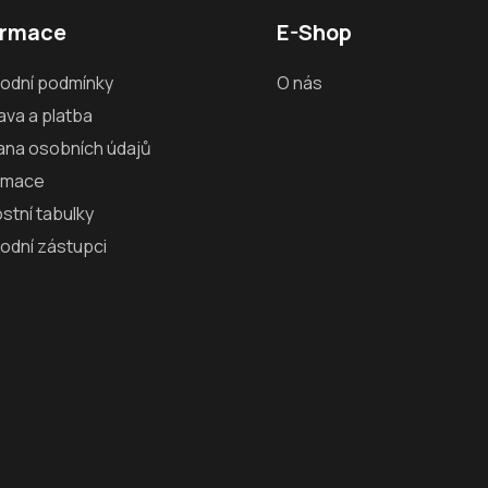
ormace
E-Shop
odní podmínky
O nás
va a platba
ana osobních údajů
amace
ostní tabulky
odní zástupci