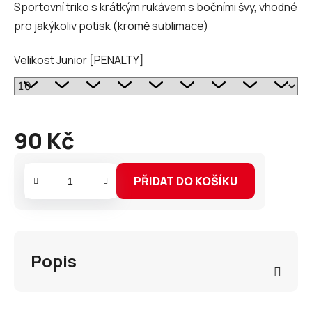
Sportovní triko s krátkým rukávem s bočními švy, vhodné
pro jakýkoliv potisk (kromě sublimace)
Velikost Junior [PENALTY]
90 Kč
Měrná
cena:
PŘIDAT DO KOŠÍKU
Popis