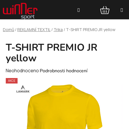
Přejít
Hledat
na
obsah
NÁKUPNÍ
Domů
/
REKLAMNÍ TEXTIL
/
Trika
/
T-SHIRT PREMIO JR yellow
KOŠÍK
T-SHIRT PREMIO JR
yellow
Průměrné
Neohodnoceno
Podrobnosti hodnocení
hodnocení
AKCE
produktu
je
0,0
z
5
hvězdiček.