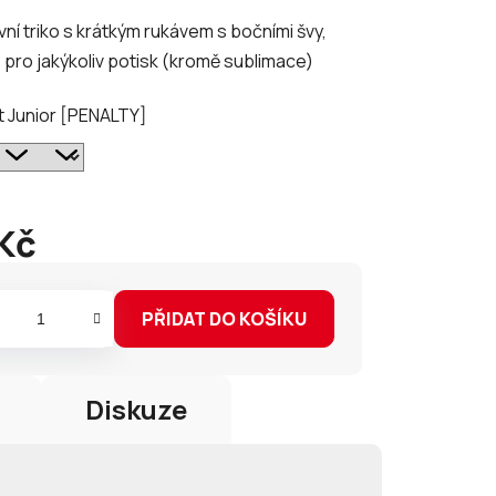
ní triko s krátkým rukávem s bočními švy,
pro jakýkoliv potisk (kromě sublimace)
t Junior [PENALTY]
ek.
Kč
PŘIDAT DO KOŠÍKU
Diskuze