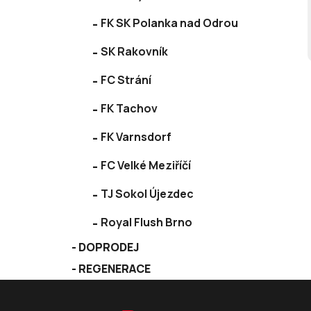
FK SK Polanka nad Odrou
SK Rakovník
FC Strání
FK Tachov
FK Varnsdorf
FC Velké Meziříčí
TJ Sokol Újezdec
Royal Flush Brno
DOPRODEJ
REGENERACE
Z