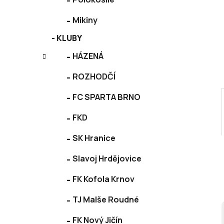
p
a
Mikiny
n
KLUBY
e
l
HÁZENÁ
ROZHODČÍ
FC SPARTA BRNO
FKD
SK Hranice
Slavoj Hrdějovice
FK Kofola Krnov
TJ Malše Roudné
FK Nový Jičín