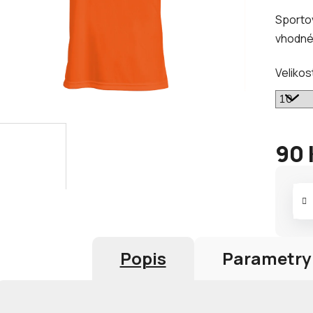
je
Sportov
0,0
vhodné 
z
5
Velikos
hvězdič
90 
Měrná
cena:
Popis
Parametry