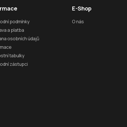
ormace
E-Shop
odní podmínky
O nás
va a platba
ana osobních údajů
amace
ostní tabulky
odní zástupci