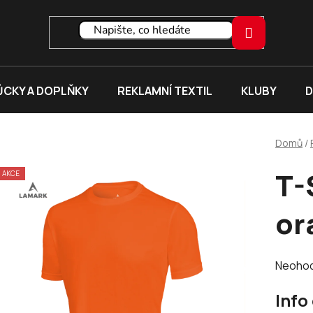
CKY A DOPLŇKY
REKLAMNÍ TEXTIL
KLUBY
D
Domů
/
T-
AKCE
or
Průměr
Neoho
hodnoc
Info
produk