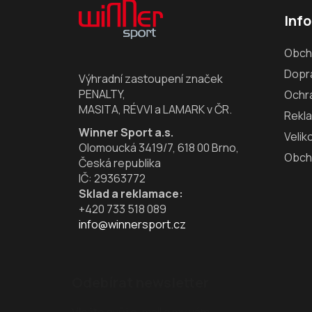
á
Inf
p
a
Obch
t
Dopra
í
Výhradní zastoupení značek
PENALTY,
Ochr
MASITA, RÉVVI a LAMARK v ČR.
Rekl
Winner Sport a.s.
Velik
Olomoucká 3419/7, 618 00 Brno,
Obch
Česká republika
IČ: 29363772
Sklad a reklamace:
+420 733 518 089
info@winnersport.cz
Odebírat newsletter