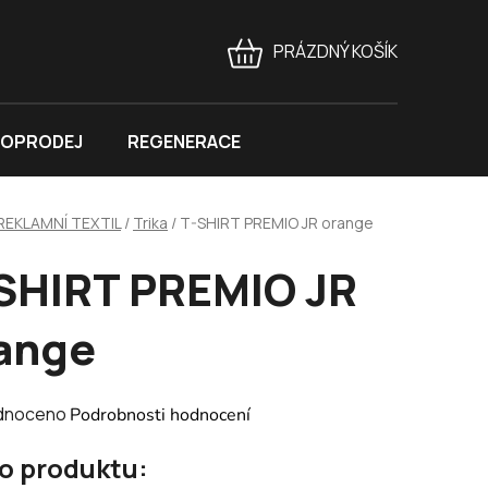
PRÁZDNÝ KOŠÍK
NÁKUPNÍ
KOŠÍK
OPRODEJ
REGENERACE
REKLAMNÍ TEXTIL
/
Trika
/
T-SHIRT PREMIO JR orange
SHIRT PREMIO JR
ange
né
dnoceno
Podrobnosti hodnocení
ení
 o produktu:
tu