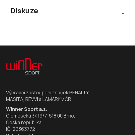
Diskuze
Z
á
p
a
t
í
Výhradní zastoupení značek PENALTY,
MASITA, RÉVVI a LAMARK v ČR.
Winner Sport a.s.
Olomoucká 3419/7, 618 00 Brno,
Česká republika
IČ: 29363772