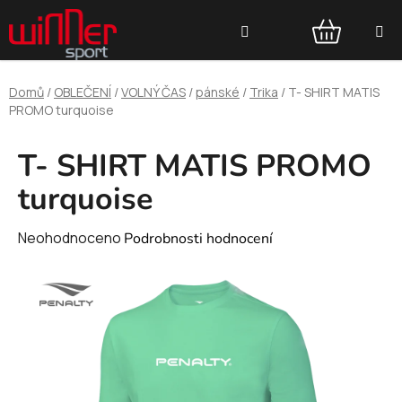
Přejít
Hledat
na
obsah
NÁKUPNÍ
Domů
/
OBLEČENÍ
/
VOLNÝ ČAS
/
pánské
/
Trika
/
T- SHIRT MATIS
KOŠÍK
PROMO turquoise
T- SHIRT MATIS PROMO
turquoise
Průměrné
Neohodnoceno
Podrobnosti hodnocení
hodnocení
produktu
je
0,0
z
5