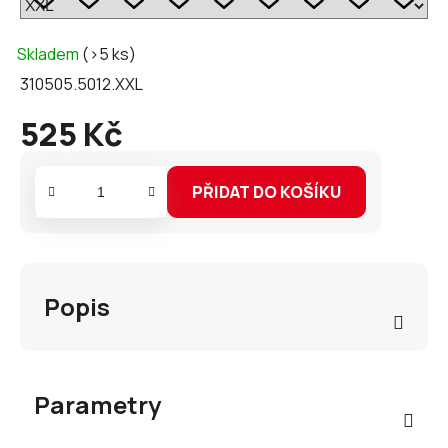
Skladem
(>5 ks)
310505.5012.XXL
525 Kč
Měrná
cena:
PŘIDAT DO KOŠÍKU
Popis
Parametry