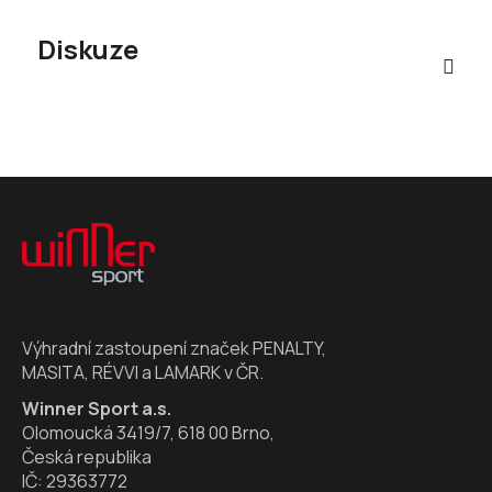
Diskuze
Z
á
p
a
t
í
Výhradní zastoupení značek PENALTY,
MASITA, RÉVVI a LAMARK v ČR.
Winner Sport a.s.
Olomoucká 3419/7, 618 00 Brno,
Česká republika
IČ: 29363772