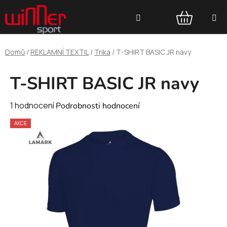
Přejít
Hledat
na
obsah
NÁKUPNÍ
Domů
/
REKLAMNÍ TEXTIL
/
Trika
/
T-SHIRT BASIC JR navy
KOŠÍK
T-SHIRT BASIC JR navy
Průměrné
1 hodnocení
Podrobnosti hodnocení
hodnocení
AKCE
produktu
je
5,0
z
5
hvězdiček.