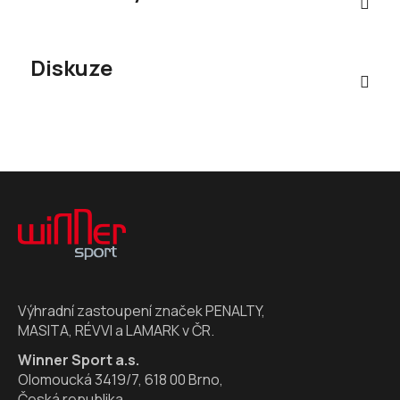
Diskuze
Z
á
p
a
t
í
Výhradní zastoupení značek PENALTY,
MASITA, RÉVVI a LAMARK v ČR.
Winner Sport a.s.
Olomoucká 3419/7, 618 00 Brno,
Česká republika