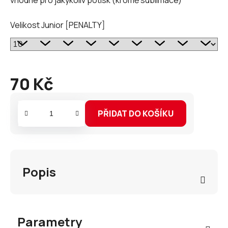
Velikost Junior [PENALTY]
70 Kč
Měrná
cena:
PŘIDAT DO KOŠÍKU
Popis
Parametry