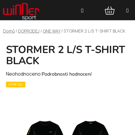
Přejít
Hledat
na
obsah
NÁKUPNÍ
Domů
/
DOPRODEJ
/
ONE WAY
/
STORMER 2 L/S T-SHIRT BLACK
KOŠÍK
STORMER 2 L/S T-SHIRT
BLACK
Průměrné
Neohodnoceno
Podrobnosti hodnocení
hodnocení
VÝPRODEJ
produktu
je
0,0
z
5
hvězdiček.