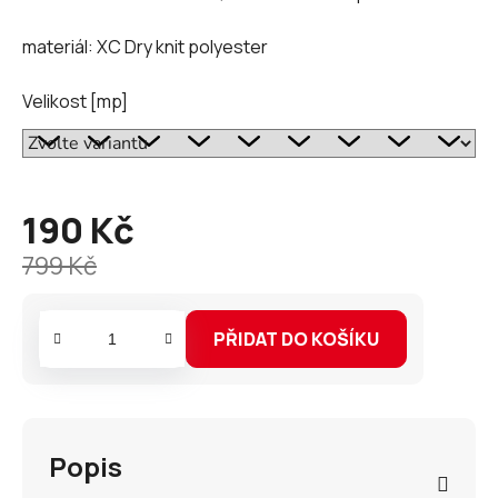
materiál: XC Dry knit polyester
Velikost [mp]
190 Kč
Měrná
cena:
799 Kč
PŘIDAT DO KOŠÍKU
Popis