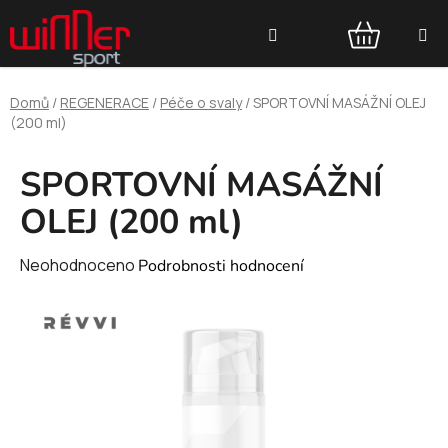
Přejít
Hledat
na
obsah
NÁKUPNÍ
Domů
/
REGENERACE
/
Péče o svaly
/
SPORTOVNÍ MASÁŽNÍ OLEJ
KOŠÍK
(200 ml)
SPORTOVNÍ MASÁŽNÍ
OLEJ (200 ml)
Průměrné
Neohodnoceno
Podrobnosti hodnocení
hodnocení
produktu
je
0,0
z
5