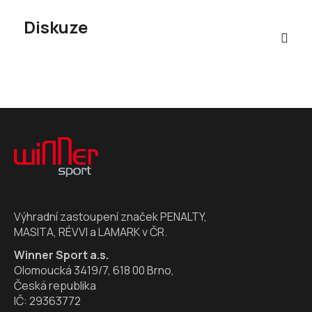
Diskuze
Z
á
p
a
t
í
Výhradní zastoupení značek PENALTY,
MASITA, RÉVVI a LAMARK v ČR.
Winner Sport a.s.
Olomoucká 3419/7, 618 00 Brno,
Česká republika
IČ: 29363772