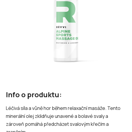
hvězdiček.
Info o produktu:
Léčivá síla a vůně hor během relaxační masáže. Tento
minerální olej zklidňuje unavené a bolavé svaly a
zároveň pomáhá předcházet svalovým křečím a