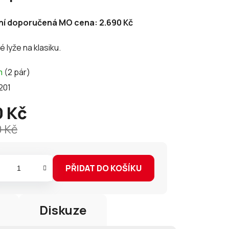
í doporučená MO cena: 2.690 Kč
 lyže na klasiku.
ek.
m
(2 pár)
201
 Kč
0 Kč
PŘIDAT DO KOŠÍKU
Diskuze