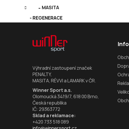
MASITA
REGENERACE
Z
á
Inf
p
a
Obch
t
Dopra
í
Výhradní zastoupení značek
PENALTY,
Ochr
MASITA, RÉVVI a LAMARK v ČR.
Rekl
Winner Sport a.s.
Velik
Olomoucká 3419/7, 618 00 Brno,
Obch
Česká republika
IČ: 29363772
Sklad a reklamace:
+420 733 518 089
info@winnersport.cz