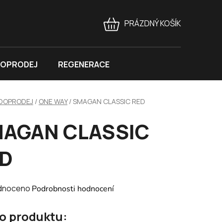
PRÁZDNÝ KOŠÍK
NÁKUPNÍ
KOŠÍK
OPRODEJ
REGENERACE
DOPRODEJ
/
ONE WAY
/
SMAGAN CLASSIC RED
AGAN CLASSIC
D
né
dnoceno
Podrobnosti hodnocení
ení
 o produktu:
tu