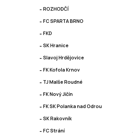
p
ROZHODČÍ
a
n
FC SPARTA BRNO
e
l
FKD
SK Hranice
Slavoj Hrdějovice
FK Kofola Krnov
TJ Malše Roudné
FK Nový Jičín
FK SK Polanka nad Odrou
SK Rakovník
FC Strání