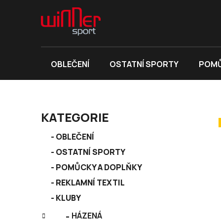
Přejít
na
obsah
OBLEČENÍ
OSTATNÍ SPORTY
POMŮ
P
KATEGORIE
o
K
s
Přeskočit
OBLEČENÍ
a
kategorie
t
OSTATNÍ SPORTY
t
r
e
POMŮCKY A DOPLŇKY
a
g
REKLAMNÍ TEXTIL
n
o
r
KLUBY
n
i
í
HÁZENÁ
e