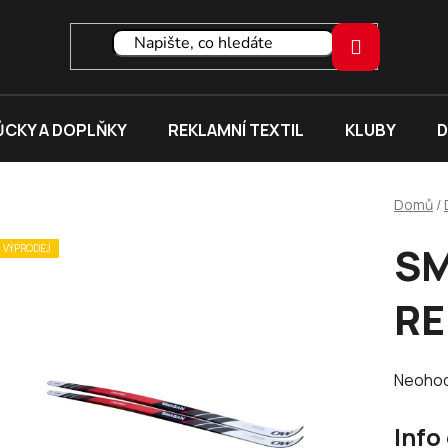
CKY A DOPLŇKY
REKLAMNÍ TEXTIL
KLUBY
D
Domů
/
SM
VÝPRODEJ
RE
Průměr
Neoho
hodnoc
Info
produk