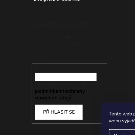
Odebírat newsletter
Vložte svůj e-mail a my vám
budeme zasílat informace o
nových produktech na našem e-
shopu.
E-mail
Vložením e-mailu souhlasíte s
podmínkami ochrany
osobních údajů
PŘIHLÁSIT SE
Tento web p
webu vyjadřu