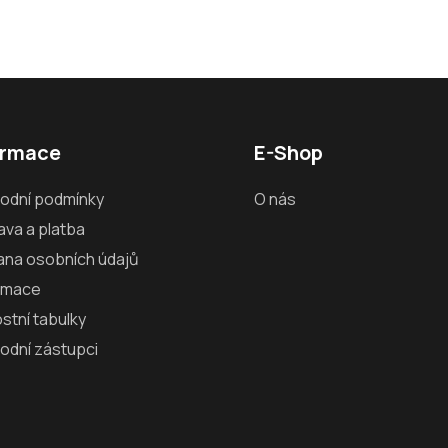
ormace
E-Shop
odní podmínky
O nás
va a platba
ana osobních údajů
amace
ostní tabulky
odní zástupci