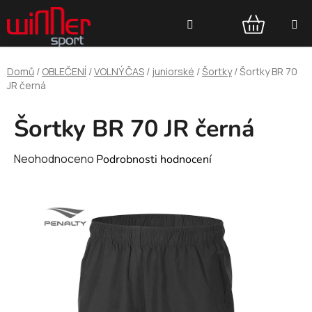
Přejít
Hledat
na
obsah
NÁKUPNÍ
Domů
/
OBLEČENÍ
/
VOLNÝ ČAS
/
juniorské
/
Šortky
/
Šortky BR 70
KOŠÍK
JR černá
Šortky BR 70 JR černá
Průměrné
Neohodnoceno
Podrobnosti hodnocení
hodnocení
produktu
je
0,0
z
5
hvězdiček.