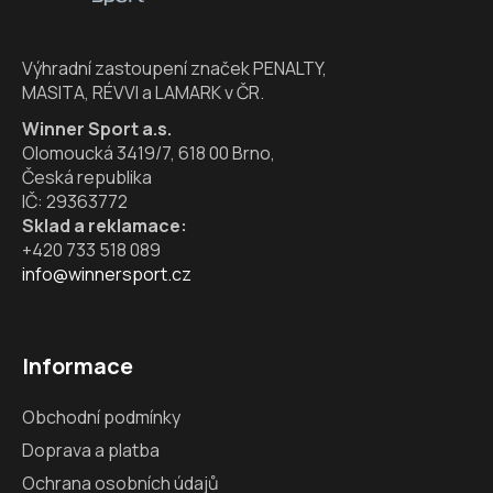
t
í
Výhradní zastoupení značek PENALTY,
MASITA, RÉVVI a LAMARK v ČR.
Winner Sport a.s.
Olomoucká 3419/7, 618 00 Brno,
Česká republika
IČ: 29363772
Sklad a reklamace:
+420 733 518 089
info@winnersport.cz
Informace
Obchodní podmínky
Doprava a platba
Ochrana osobních údajů