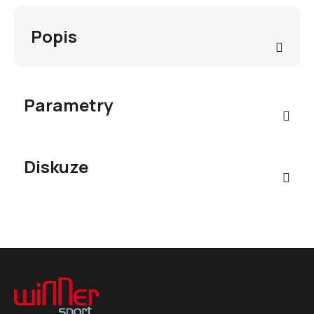
Popis
Parametry
Diskuze
Z
á
p
a