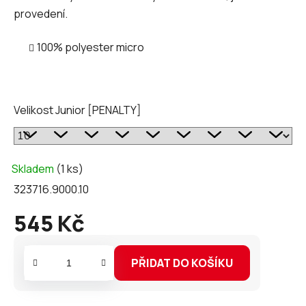
provedení.
100% polyester micro
Velikost Junior [PENALTY]
Skladem
(1 ks)
323716.9000.10
545 Kč
Měrná
cena:
PŘIDAT DO KOŠÍKU