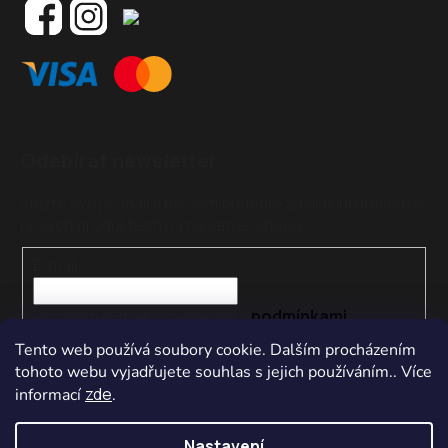
Odebírat newsletter
Vložte svůj e-mail a my vám budeme zasílat informace o
nových produktech na našem e-shopu.
E-mail
Vložením e-mailu souhlasíte s
podmínkami
ochrany osobních údajů
Tento web používá soubory cookie. Dalším procházením
tohoto webu vyjadřujete souhlas s jejich používáním.. Více
PŘIHLÁSIT SE
zde
informací
.
Nastavení