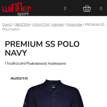
Přejít
Hledat
na
obsah
NÁKUPNÍ
Domů
/
OBLEČENÍ
/
VOLNÝ ČAS
/
pánské
/
Polokošile
/
PREMIUM SS
KOŠÍK
POLO NAVY
PREMIUM SS POLO
NAVY
Průměrné
1 hodnocení
Podrobnosti hodnocení
hodnocení
produktu
je
5,0
z
5