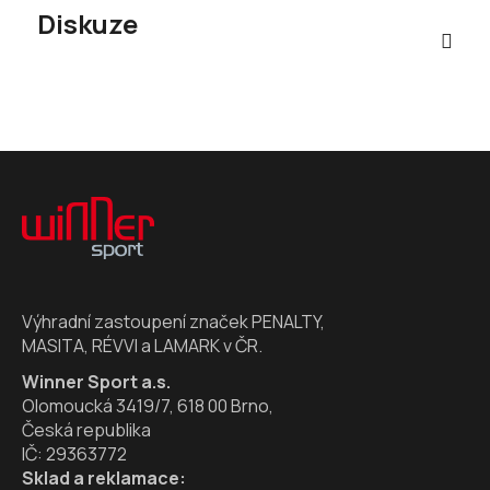
Diskuze
Z
á
p
a
t
í
Výhradní zastoupení značek PENALTY,
MASITA, RÉVVI a LAMARK v ČR.
Winner Sport a.s.
Olomoucká 3419/7, 618 00 Brno,
Česká republika
IČ: 29363772
Sklad a reklamace: