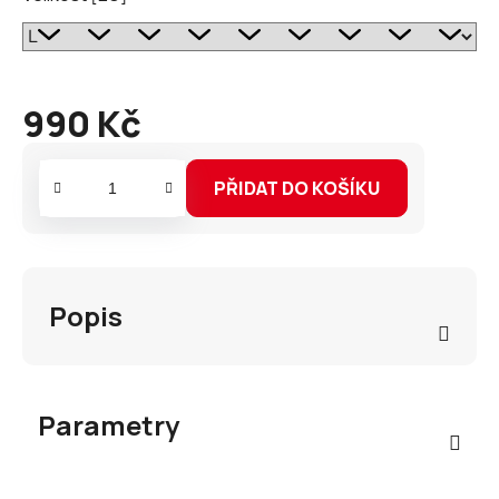
990 Kč
Měrná
cena:
PŘIDAT DO KOŠÍKU
Popis
Parametry