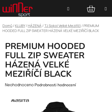
Přejít
Hledat
na
obsah
NÁKUPNÍ
Domů
/
KLUBY
/
HÁZENÁ
/
TJ Sokol Velké Meziříčí
/
PREMIUM
KOŠÍK
HOODED FULL ZIP SWEATER HÁZENÁ VELKÉ MEZIŘÍČÍ BLACK
PREMIUM HOODED
FULL ZIP SWEATER
HÁZENÁ VELKÉ
MEZIŘÍČÍ BLACK
Průměrné
Neohodnoceno
Podrobnosti hodnocení
hodnocení
produktu
je
0,0