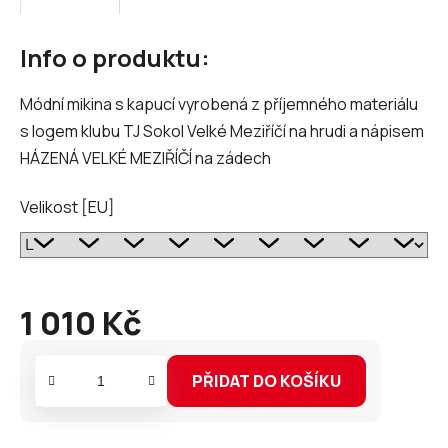
Info o produktu:
Módní mikina s kapucí vyrobená z příjemného materiálu
s logem klubu TJ Sokol Velké Meziříčí na hrudi a nápisem
HÁZENÁ VELKÉ MEZIŘÍČÍ na zádech
Velikost [EU]
1 010 Kč
Měrná
cena:
PŘIDAT DO KOŠÍKU