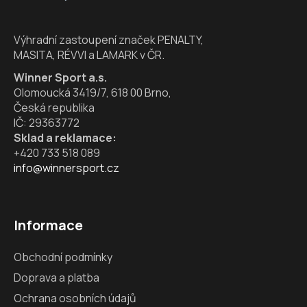
t
í
Výhradní zastoupení značek PENALTY,
MASITA, RÉVVI a LAMARK v ČR.
Winner Sport a.s.
Olomoucká 3419/7, 618 00 Brno,
Česká republika
IČ: 29363772
Sklad a reklamace:
+420 733 518 089
info@winnersport.cz
Informace
Obchodní podmínky
Doprava a platba
Ochrana osobních údajů