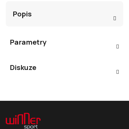
Popis
Parametry
Diskuze
Z
á
p
a