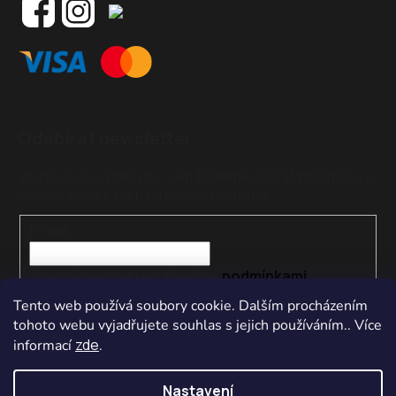
Odebírat newsletter
Vložte svůj e-mail a my vám budeme zasílat informace o
nových produktech na našem e-shopu.
E-mail
Vložením e-mailu souhlasíte s
podmínkami
ochrany osobních údajů
Tento web používá soubory cookie. Dalším procházením
tohoto webu vyjadřujete souhlas s jejich používáním.. Více
PŘIHLÁSIT SE
zde
informací
.
Nastavení